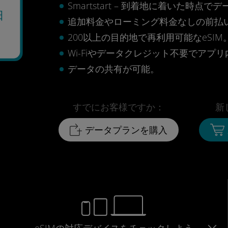
Smartstart – 到着地に着いた
日
追加料金やローミング料金なしの前払
200以上の目的地で再利用可能なeSIM
Wi-Fiやデータクレジット不要でアプ
データの共有が可能。
すでにお客様ですか：
新
データプランを購入