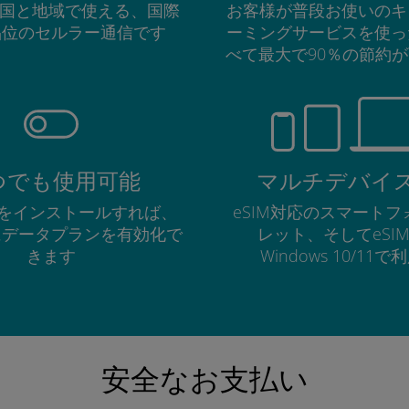
の国と地域で使える、国際
お客様が普段お使いのキ
品位のセルラー通信です
ーミングサービスを使っ
べて最大で90％の節約
つでも使用可能
マルチデバイ
Mをインストールすれば、
eSIM対応のスマート
にデータプランを有効化で
レット、そしてeSI
きます
Windows 10/11
安全なお支払い