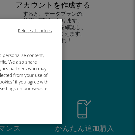
アカウントを作成する
すると、データプランの.
使用が可能となります。
外出先 から残高を確認し、
Refuse all cookies
追加購入がおこなえます。
お楽しみあれ！
o personalise content,
ffic. We also share
lytics partners who may
llected from your use of
い理由
ookies" if you agree with
 settings on our website.
マンス
かんたん追加購入