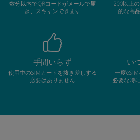
数分以内でQRコードがメールで届
200以上
き、スキャンできます
的な高
手間いらず
い
使用中のSIMカードを抜き差しする
一度eSI
必要はありません
必要な時