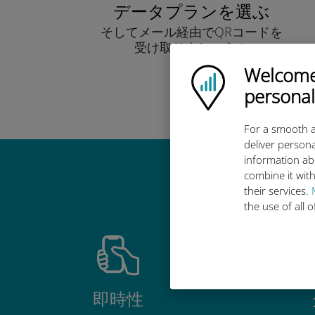
データプランを選ぶ
そしてメール経由でQRコードを
受け取りましょう！
早い！
Welcome!
Ubigi logo
personal
For a smooth a
deliver persona
information ab
combine it with
Ub
their services.
the use of all 
即時性