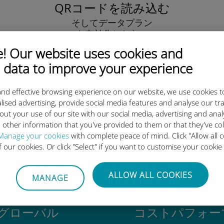
QRコードを読み込む
そしてデータプラン
を有効化したら、
Ubigi eSIMをインストールしま
 Our website uses cookies and
しょう シンプル！
 data to improve your experience
nd effective browsing experience on our website, we use cookies t
lised advertising, provide social media features and analyse our tra
out your use of our site with our social media, advertising and ana
 other information that you've provided to them or that they've co
igi International eSIMがすご
Manage your cookies
with complete peace of mind. Click "Allow all c
of our cookies. Or click "Select" if you want to customise your cookie
ALLOW ALL COOKIES
MANAGE
グローバル
コストパフォー