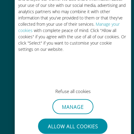
your use of our site with our social media, advertising and
analytics partners who may combine it with other
かんたん追加購入
information that you've provided to them or that they've
collected from your use of their services.
Manage your
Wi-Fiやデータ残量がなくても、
cookies
with complete peace of mind. Click "Allow all
Ubigiアプリでデータの追加購入が
cookies" if you agree with the use of all of our cookies. Or
可能
click "Select" if you want to customise your cookie
settings on our website.
手間いらず
Refuse all cookies
使用中のSIMカードを抜き差しする
必要はありません
MANAGE
ALLOW ALL COOKIES