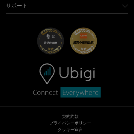
Ubigiアプリ
サポート
Mini向けUbigi
アフェリエイトプログラム
Ubigi.com
Maserati向けUbigi
ディストリビュータープログラム
UbiClub｜ロイヤルティプログラム
始めましょう
Fiat向けUbigi
お友達紹介プログラム
トラブルシューティング
採用情報
ヘルプセンター
お問い合わせ先
契約約款
プライバシーポリシー
クッキー宣言