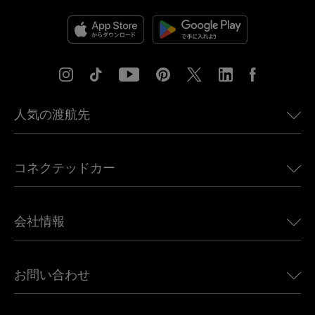
人気の渡航先
アメリカ向けeSIM
コネクテッドカー
ヨーロッパ向けeSIM
日本向けeSIM
BMW向けUbigi
カナダ向けeSIM
会社情報
Land Rover向けUbigi
ブラジル向けeSIM
Alfa Romeo向けUbigi
タイ向けeSIM
Ubigiについて
Jeep向けUbigi
お問い合わせ
アフリカ向けeSIM
Ubigi関連プレス
Jaguar向けUbigi
すべての目的地を見る
モバイル ネットワーク パートナー
Toyota向けUbigi
従業員をつなぐ