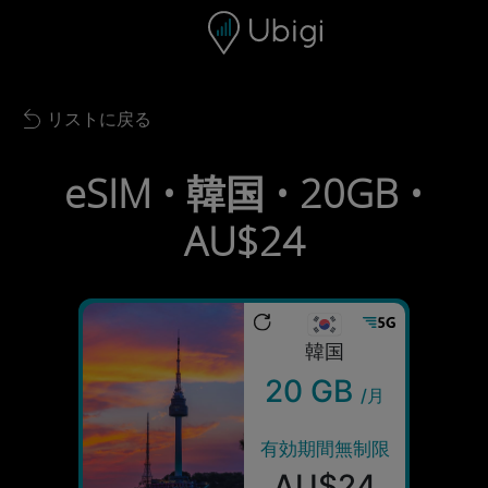
Skip to content
コンテンツ
ナビゲーションバー
フッター
リストに戻る
Back to list
eSIM • 韓国 • 20GB •
AU$24
韓国
20 GB
/月
有効期間無制限
AU$24