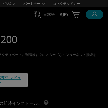
ビジネス
パートナー
コネクテッドカー
Cart Ubigi
日本語
¥ JPY
1200
旅行前にアクティベート。到着後すぐにスムーズなインターネット接続を
42972 レビュ
ー
への即時インストール。