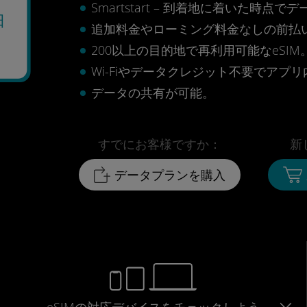
Smartstart – 到着地に着いた
日
追加料金やローミング料金なしの前払
200以上の目的地で再利用可能なeSIM
Wi-Fiやデータクレジット不要でアプ
データの共有が可能。
すでにお客様ですか：
新
データプランを購入