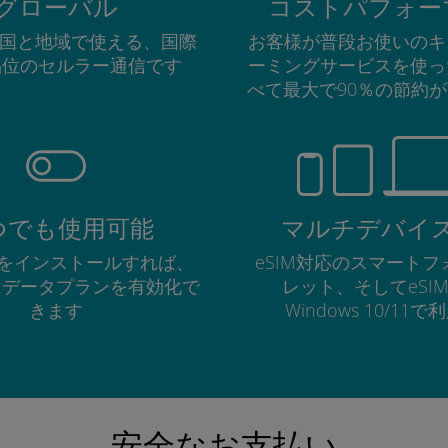
グローバル
コストパフォー
の国と地域で使える、国際
お客様が普段お使いのキ
品位のセルラー通信です
ーミングサービスを使っ
べて最大で90％の節約
つでも使用可能
マルチデバイ
Mをインストールすれば、
eSIM対応のスマート
にデータプランを有効化で
レット、そしてeSI
きます
Windows 10/11
安全なお支払い