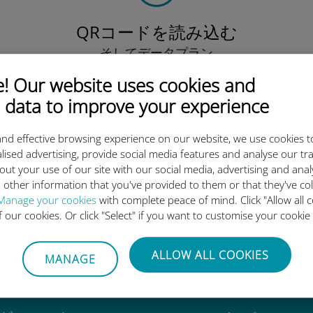
QRコードを読み込む
そしてデータプラン
を有効化したら、
 Our website uses cookies and
Ubigi eSIMをインストールしま
しょう シンプル！
 data to improve your experience
nd effective browsing experience on our website, we use cookies t
lised advertising, provide social media features and analyse our tra
out your use of our site with our social media, advertising and ana
 other information that you've provided to them or that they've co
igi International eSIMがすご
Manage your cookies
with complete peace of mind. Click "Allow all c
of our cookies. Or click "Select" if you want to customise your cookie
ALLOW ALL COOKIES
MANAGE