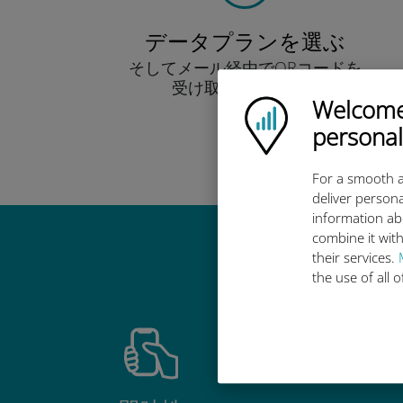
データプランを選ぶ
そしてメール経由でQRコードを
受け取りましょう！
Welcome!
早い！
Ubigi logo
personal
For a smooth a
deliver persona
information ab
combine it with
Ub
their services.
the use of all 