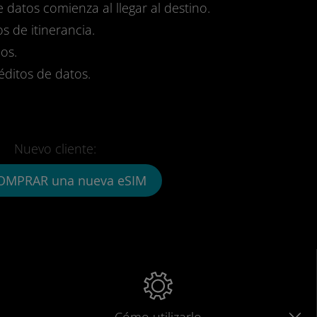
e datos comienza al llegar al destino.
s de itinerancia.
os.
réditos de datos.
Nuevo cliente:
OMPRAR una nueva eSIM