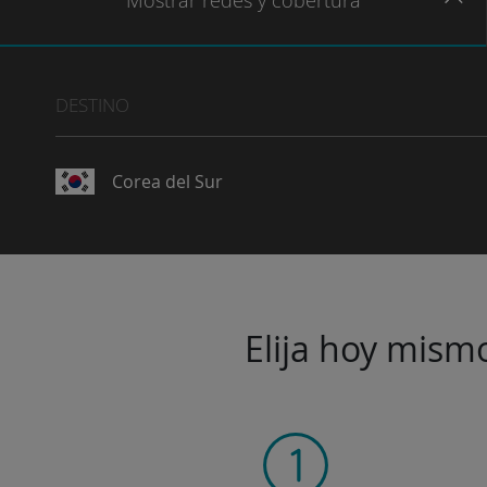
Mostrar
redes
y cobertura
DESTINO
Corea del Sur
Elija hoy mismo