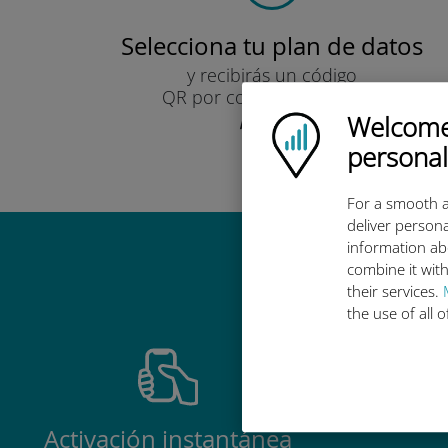
Selecciona tu plan de datos
y recibirás un código
QR por correo electrónico.
¡Rápido!
Welcome!
Ubigi logo
personal
For a smooth a
deliver persona
information ab
Por qué es
combine it with
their services.
the use of all 
Activación instantánea