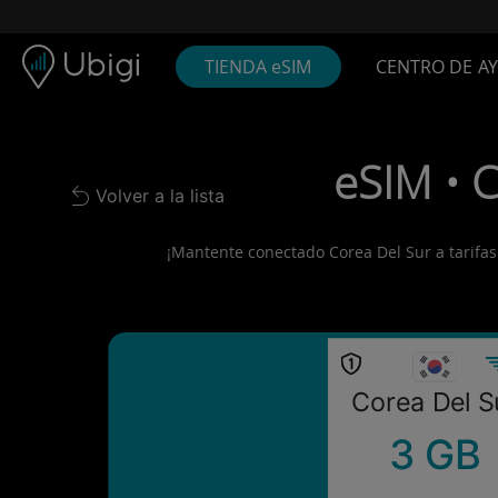
Skip to content
Contenido
Barra de navegación
Pie de página
TIENDA eSIM
CENTRO DE A
eSIM • C
Volver a la lista
Back to list
¡Mantente conectado Corea Del Sur a tarifas l
Corea Del S
3 GB