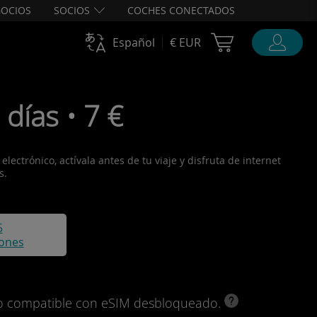
OCIOS
SOCIOS
COCHES CONECTADOS
Cart Ubigi
Español
€ EUR
días • 7 €
lectrónico, actívala antes de tu viaje y disfruta de internet
s.
5
iones
ivo compatible con eSIM desbloqueado.