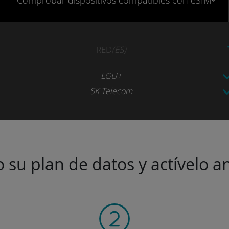
Comprobar
dispositivos compatibles
con eSIM
RED
(ES)
LGU+
SK Telecom
 su plan de datos y actívelo an