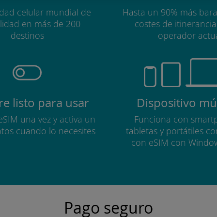
idad celular mundial de
Hasta un 90% más bara
alidad en más de 200
costes de itineranci
destinos
operador actu
e listo para usar
Dispositivo múl
 eSIM una vez y activa un
Funciona con smart
atos cuando lo necesites
tabletas y portátiles c
con eSIM con Windo
Pago seguro