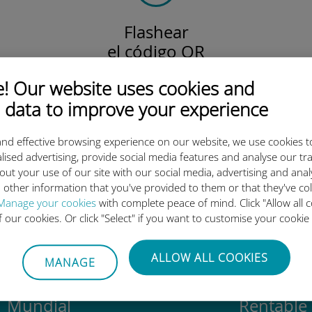
Flashear
el código QR
para activar el plan de datos
 Our website uses cookies and
e instalar la Ubigi eSIM.
¡Simple!
 data to improve your experience
nd effective browsing experience on our website, we use cookies t
lised advertising, provide social media features and analyse our tra
out your use of our site with our social media, advertising and ana
 tan buena la eSIM internacion
 other information that you've provided to them or that they've co
Manage your cookies
with complete peace of mind. Click "Allow all c
of our cookies. Or click "Select" if you want to customise your cookie
ALLOW ALL COOKIES
MANAGE
Mundial
Rentable