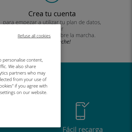
Crea tu cuenta
para empezar a utilizar tu plan de datos,
consultar
tu saldo y recargar sobre la marcha.
Refuse all cookies
¡Que aproveche!
o personalise content,
ffic. We also share
lytics partners who may
al de Ubigi
llected from your use of
ookies" if you agree with
 settings on our website.
Fácil recarga