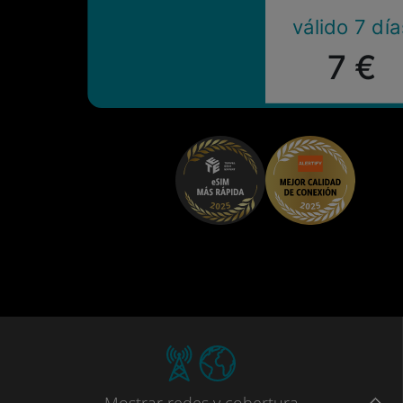
válido 7 día
7 €