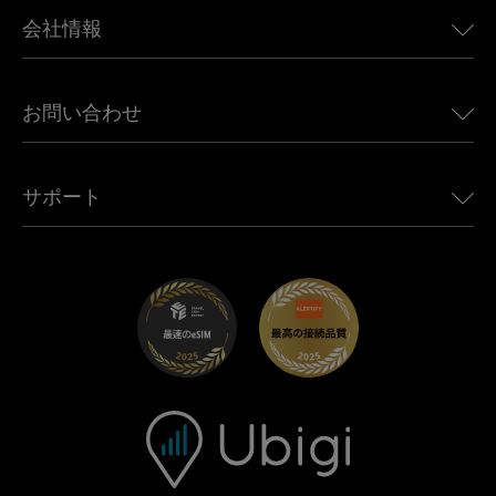
BMW向けUbigi
カナダ向けeSIM
会社情報
Land Rover向けUbigi
ブラジル向けeSIM
Alfa Romeo向けUbigi
タイ向けeSIM
Ubigiについて
Jeep向けUbigi
お問い合わせ
アフリカ向けeSIM
Ubigi関連プレス
Jaguar向けUbigi
すべての目的地を見る
モバイル ネットワーク パートナー
Toyota向けUbigi
従業員をつなぐ
Ubigiアプリ
サポート
Mini向けUbigi
アフェリエイトプログラム
Ubigi.com
Maserati向けUbigi
ディストリビュータープログラム
UbiClub｜ロイヤルティプログラム
始めましょう
Fiat向けUbigi
お友達紹介プログラム
トラブルシューティング
採用情報
ヘルプセンター
お問い合わせ先