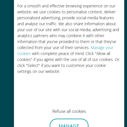
For a smooth and effective browsing experience on our
お客様が普段お使いのキャリアでロ
website, we use cookies to personalise content, deliver
ーミングサービスを使った場合に比
personalised advertising, provide social media features
べて最大で90％の節約が可能です。
and analyse our traffic. We also share information about
your use of our site with our social media, advertising and
analytics partners who may combine it with other
information that you've provided to them or that they've
collected from your use of their services.
Manage your
cookies
with complete peace of mind. Click "Allow all
かんたん追加購入
cookies" if you agree with the use of all of our cookies. Or
click "Select" if you want to customise your cookie
Wi-Fiやデータ残量がなくても、
settings on our website.
Ubigiアプリでデータの追加購入が
可能
Refuse all cookies
手間いらず
MANAGE