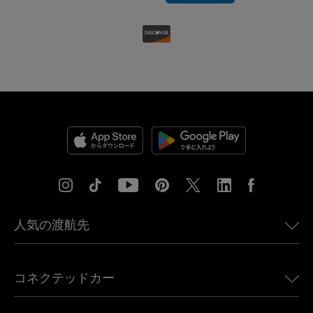
人気の渡航先
アメリカ向けeSIM
コネクテッドカー
ヨーロッパ向けeSIM
日本向けeSIM