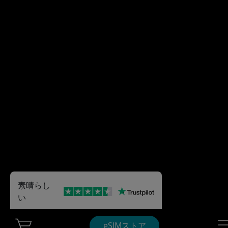
素晴らし
い
Cart Ubigi
Nav
eSIMストア