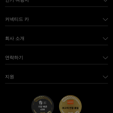
미국용 eSIM
커넥티드 카
유럽용 eSIM
일본용 eSIM
BMW용 Ubigi
캐나다용 eSIM
회사 소개
Land Rover용 Ubigi
브라질용 eSIM
Alfa Romeo용 Ubigi
태국용 eSIM
우리의 이야기
Jeep용 Ubigi
연락하기
아프리카용 eSIM
언론에 소개된 Ubigi
Jaguar용 Ubigi
모든 목적지 보기
Ubigi 네트워크 파트너
Toyota용 Ubigi
직원 연결
Ubigi 앱
지원
Mini용 Ubigi
제휴 프로그램
Ubigi.com
Maserati용 Ubigi
총판 프로그램
UbiClub – 멤버십 프로그램
시작하기
Fiat용 Ubigi
친구 프로그램 추천
문제 해결
경력 기회
고객 센터
지원팀에 문의