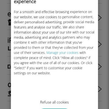
experience
eSIM에서 실제 SIM으로 전환
For a smooth and effective browsing experience on
our website, we use cookies to personalise content,
할 수 있나요?
deliver personalised advertising, provide social media
features and analyse our traffic. We also share
information about your use of our site with our social
media, advertising and analytics partners who may
iPhone 11은 eSIM을 지원하
combine it with other information that you've
나요?
provided to them or that they've collected from your
use of their services.
Manage your cookies
with
complete peace of mind. Click "Allow all cookies" if
you agree with the use of all of our cookies. Or click
데이터를 절약하는 방법
"Select" if you want to customise your cookie
settings on our website.
어떤 삼성 디바이스가 eSIM과
호환되나요?
Refuse all cookies