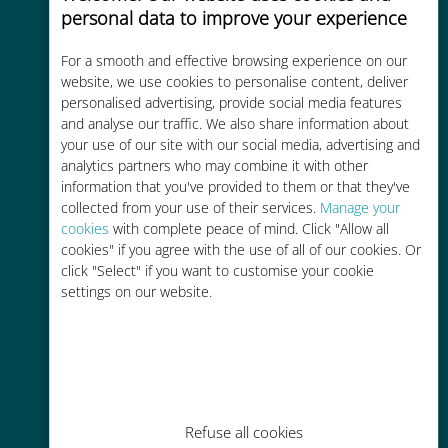
personal data to improve your experience
품질 셀룰러 연결 제공
For a smooth and effective browsing experience on our
website, we use cookies to personalise content, deliver
personalised advertising, provide social media features
and analyse our traffic. We also share information about
your use of our site with our social media, advertising and
비용 효율적
analytics partners who may combine it with other
information that you've provided to them or that they've
기존 통신사 로밍 요금보다 최대
collected from your use of their services.
Manage your
90% 저렴합니다.
cookies
with complete peace of mind. Click "Allow all
cookies" if you agree with the use of all of our cookies. Or
click "Select" if you want to customise your cookie
settings on our website.
간편한 충전
Wi-Fi나 남은 데이터가 없어도 Ubigi
앱을 통해 어디서나 사용 가능
Refuse all cookies