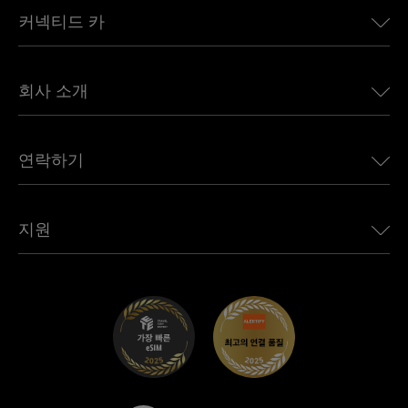
커넥티드 카
유럽용 eSIM
일본용 eSIM
BMW용 Ubigi
캐나다용 eSIM
회사 소개
Land Rover용 Ubigi
브라질용 eSIM
Alfa Romeo용 Ubigi
태국용 eSIM
우리의 이야기
Jeep용 Ubigi
연락하기
아프리카용 eSIM
언론에 소개된 Ubigi
Jaguar용 Ubigi
모든 목적지 보기
Ubigi 네트워크 파트너
Toyota용 Ubigi
직원 연결
Ubigi 앱
지원
Mini용 Ubigi
제휴 프로그램
Ubigi.com
Maserati용 Ubigi
총판 프로그램
UbiClub – 멤버십 프로그램
시작하기
Fiat용 Ubigi
친구 프로그램 추천
문제 해결
경력 기회
고객 센터
지원팀에 문의