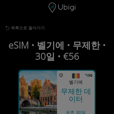
Skip to content
콘텐츠
내비게이션 바
하단
목록으로 돌아가기
Back to list
eSIM • 벨기에 • 무제한 •
30일 • €56
벨기에
무제한 데
이터
유효 30일