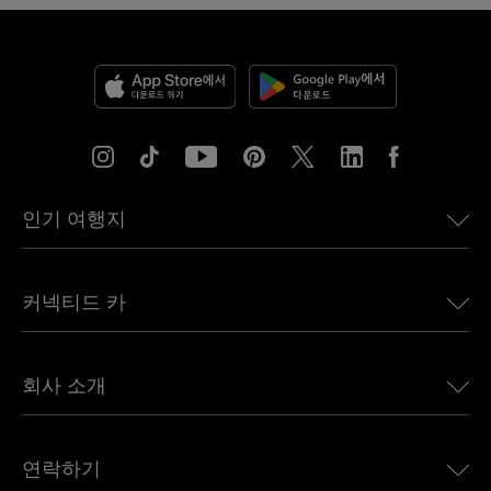
인기 여행지
미국용 eSIM
커넥티드 카
유럽용 eSIM
일본용 eSIM
BMW용 Ubigi
캐나다용 eSIM
회사 소개
Land Rover용 Ubigi
브라질용 eSIM
Alfa Romeo용 Ubigi
태국용 eSIM
우리의 이야기
Jeep용 Ubigi
연락하기
아프리카용 eSIM
언론에 소개된 Ubigi
Jaguar용 Ubigi