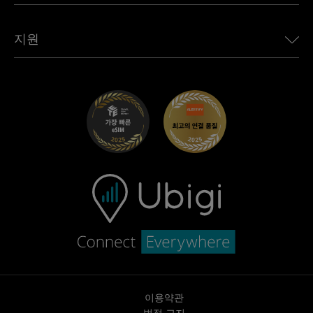
모든 목적지 보기
Ubigi 네트워크 파트너
Toyota용 Ubigi
직원 연결
Ubigi 앱
지원
Mini용 Ubigi
제휴 프로그램
Ubigi.com
Maserati용 Ubigi
총판 프로그램
UbiClub – 멤버십 프로그램
시작하기
Fiat용 Ubigi
친구 프로그램 추천
문제 해결
경력 기회
고객 센터
지원팀에 문의
이용약관
법적 고지