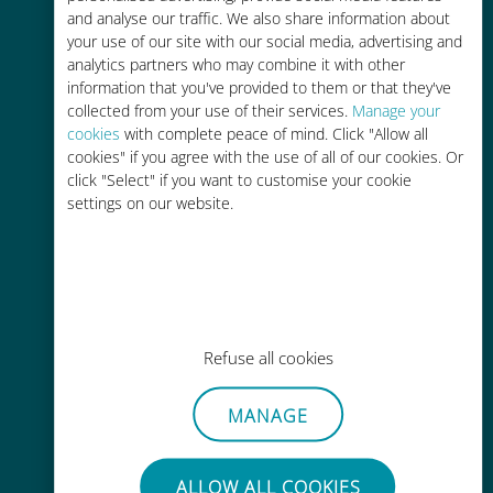
and analyse our traffic. We also share information about
90% 저렴합니다.
your use of our site with our social media, advertising and
analytics partners who may combine it with other
information that you've provided to them or that they've
collected from your use of their services.
Manage your
cookies
with complete peace of mind. Click "Allow all
cookies" if you agree with the use of all of our cookies. Or
간편한 충전
click "Select" if you want to customise your cookie
settings on our website.
Wi-Fi나 남은 데이터가 없어도 Ubigi
앱을 통해 어디서나 사용 가능
Refuse all cookies
간편한
MANAGE
기존 SIM 카드를 제거할 필요가 없습
니다.
ALLOW ALL COOKIES