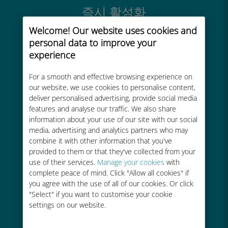
즉시 활성화
몇 분 안에 이메일을 통해 QR 코드를
Welcome! Our website uses cookies and
받아 스캔하세요.
personal data to improve your
experience
For a smooth and effective browsing experience on
our website, we use cookies to personalise content,
deliver personalised advertising, provide social media
features and analyse our traffic. We also share
글로벌
information about your use of our site with our social
200개 이상의 목적지에서 전 세계 고
media, advertising and analytics partners who may
품질 셀룰러 연결 제공
combine it with other information that you've
provided to them or that they've collected from your
use of their services.
Manage your cookies
with
complete peace of mind. Click "Allow all cookies" if
you agree with the use of all of our cookies. Or click
"Select" if you want to customise your cookie
settings on our website.
비용 효율적