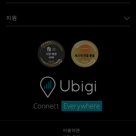
Jaguar용 Ubigi
모든 목적지 보기
Ubigi 네트워크 파트너
Toyota용 Ubigi
직원 연결
Ubigi 앱
지원
Mini용 Ubigi
제휴 프로그램
Ubigi.com
Maserati용 Ubigi
총판 프로그램
UbiClub – 멤버십 프로그램
시작하기
Fiat용 Ubigi
친구 프로그램 추천
문제 해결
경력 기회
고객 센터
지원팀에 문의
이용약관