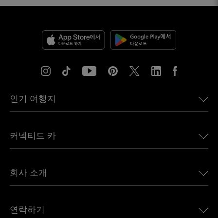
인기 여행지
미국용 eSIM
커넥티드 카
유럽용 eSIM
일본용 eSIM
BMW용 Ubigi
캐나다용 eSIM
회사 소개
Land Rover용 Ubigi
브라질용 eSIM
Alfa Romeo용 Ubigi
태국용 eSIM
우리의 이야기
Jeep용 Ubigi
연락하기
아프리카용 eSIM
언론에 소개된 Ubigi