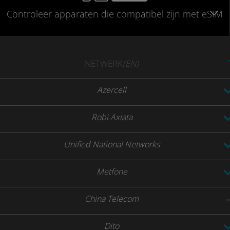
Controleer
apparaten die compatibel
zijn met eSIM
NETWERK
(EN)
Azercell
Robi Axiata
Unified National Networks
Metfone
China Telecom
Dito