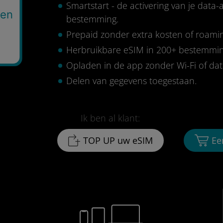
Smartstart - de activering van je data
gen
bestemming.
Prepaid zonder extra kosten of roami
Herbruikbare eSIM in 200+ bestemmi
Opladen in de app zonder Wi-Fi of da
Delen van gegevens toegestaan.
Ik ben al klant:
TOP UP uw eSIM
Ee