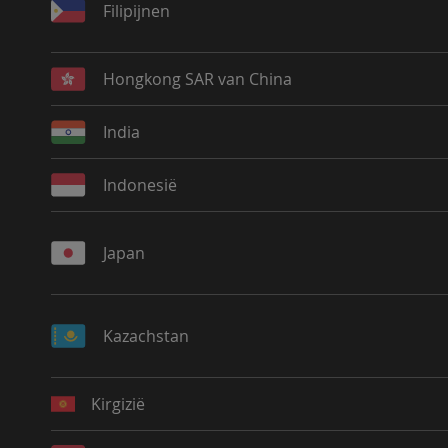
Filipijnen
Hongkong SAR van China
India
Indonesië
Japan
Kazachstan
Kirgizië