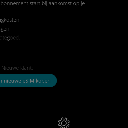
-abonnement start bij aankomst op je
ngkosten.
ngen.
tategoed.
Nieuwe klant:
n nieuwe eSIM kopen