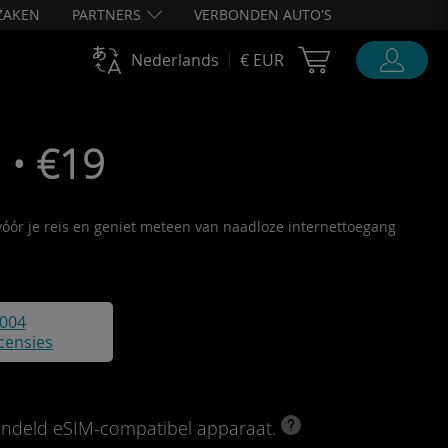
ZAKEN
PARTNERS
VERBONDEN AUTO'S
Cart Ubigi
Nederlands
€ EUR
 • €19
 vóór je reis en geniet meteen van naadloze internettoegang
004
censies
rendeld eSIM-compatibel apparaat.