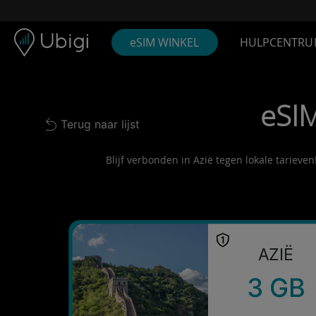
Skip to content
Inhoud
Navigatiebalk
Voettekst
eSIM WINKEL
HULPCENTRU
eSIM
Terug naar lijst
Back to list
Blijf verbonden in Azië tegen lokale tarieve
AZIË
3 GB