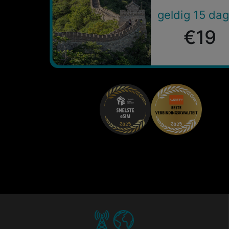
geldig 15 da
€19