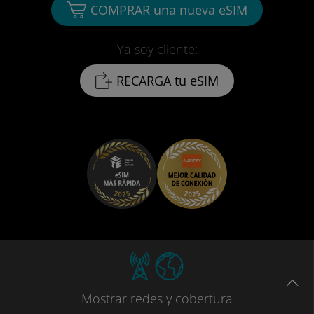
COMPRAR una nueva eSIM
Ya soy cliente:
RECARGA tu eSIM
Mostrar
redes
y cobertura