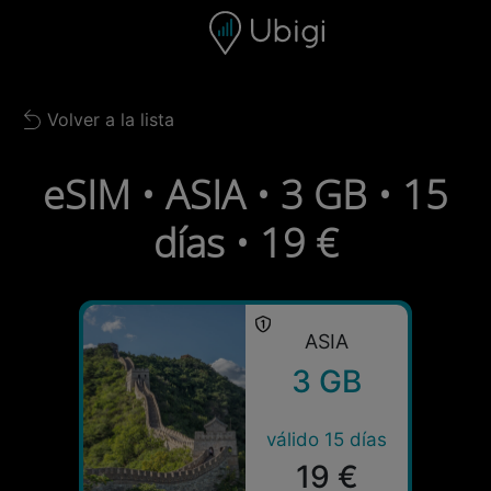
Skip to content
Contenido
Barra de navegación
Pie de página
Volver a la lista
Back to list
eSIM • ASIA • 3 GB • 15
días • 19 €
ASIA
3 GB
válido 15 días
19 €