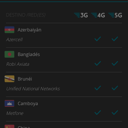
DESTINO
/RED
(ES)
Azerbaiyán
Azercell
Bangladés
Robi Axiata
Brunéi
Unified National Networks
Camboya
Metfone
China