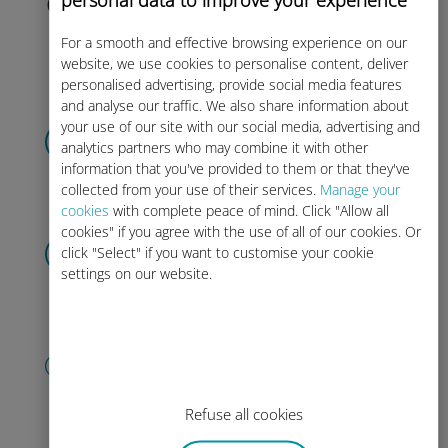
datos y actívelo antes de su
viaje.
For a smooth and effective browsing experience on our
website, we use cookies to personalise content, deliver
personalised advertising, provide social media features
and analyse our traffic. We also share information about
Selecciona tu plan de datos
your use of our site with our social media, advertising and
analytics partners who may combine it with other
y recibirás un código
QR por correo
information that you've provided to them or that they've
electrónico.
¡Rápido!
collected from your use of their services.
Manage your
cookies
with complete peace of mind. Click "Allow all
cookies" if you agree with the use of all of our cookies. Or
Flashear
el código QR
click "Select" if you want to customise your cookie
para activar el plan de datos
e
settings on our website.
instalar la Ubigi eSIM.
¡Simple!
Crea tu cuenta
para empezar a utilizar tu plan de
datos, consultar
tu saldo y recargar
Refuse all cookies
sobre la marcha.
¡Que aproveche!