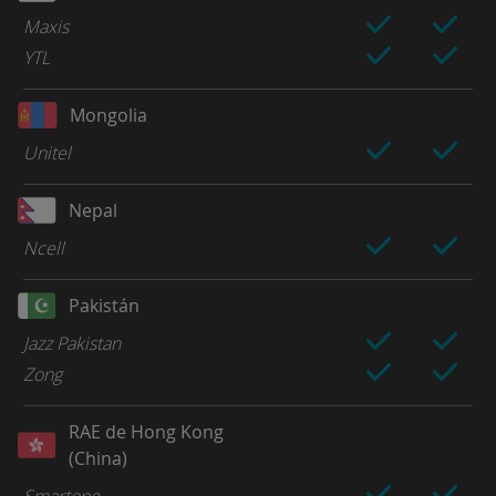
Maxis
YTL
Mongolia
Unitel
Nepal
Ncell
Pakistán
Jazz Pakistan
Zong
RAE de Hong Kong
(China)
Smartone