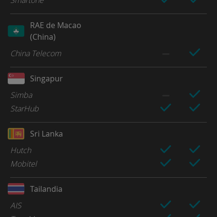
RAE de Macao
(China)
China Telecom
Singapur
Simba
StarHub
Sri Lanka
Hutch
Mobitel
Tailandia
AIS