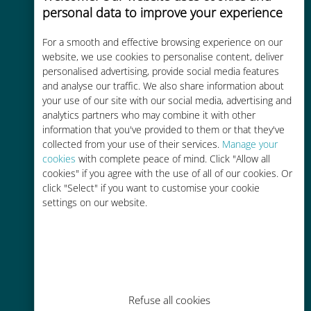
personal data to improve your experience
For a smooth and effective browsing experience on our
website, we use cookies to personalise content, deliver
Kosteneffectief
personalised advertising, provide social media features
Tot 90% goedkoper dan
and analyse our traffic. We also share information about
your use of our site with our social media, advertising and
roamingkosten bij je huidige
analytics partners who may combine it with other
provider
information that you've provided to them or that they've
collected from your use of their services.
Manage your
cookies
with complete peace of mind. Click "Allow all
cookies" if you agree with the use of all of our cookies. Or
click "Select" if you want to customise your cookie
settings on our website.
Gemakkelijk bijvullen
Overal via de Ubigi app, zelfs
zonder Wi-Fi of resterende data
Refuse all cookies