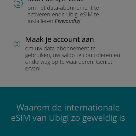
om het data-abonnement te
activeren en
de Ubigi eSIM te
installeren.
Eenvoudig!
Maak je account aan
om uw data-abonnement te
gebruiken, uw saldo te controleren en
onderweg op te waarderen.
Geniet
ervan!
Waarom de internationale
eSIM van Ubigi zo geweldig is