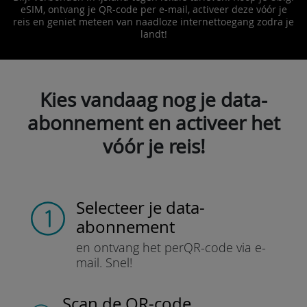
eSIM, ontvang je QR-code per e-mail, activeer deze vóór je
reis en geniet meteen van naadloze internettoegang zodra je
landt!
Kies vandaag nog je data-
abonnement en activeer het
vóór je reis!
Selecteer je data-
abonnement
en ontvang het per
QR-code via e-
mail.
Snel!
Scan de QR-code