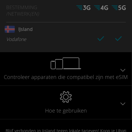
BESTEMMING
/NETWERK
(EN)
IJsland
Vodafone
Controleer
apparaten die compatibel
zijn met eSIM
Hoe te gebruiken
Blijf verbonden in Ijsland tegen lokale tarieven! Koop je Ubigi