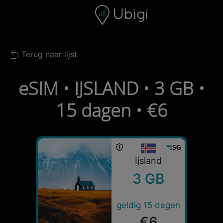
Skip to content
Inhoud
Navigatiebalk
Voettekst
Terug naar lijst
Back to list
eSIM • IJSLAND • 3 GB •
15 dagen • €6
Ijsland
3 GB
geldig 15 dagen
€6