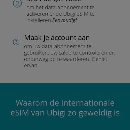
om het data-abonnement te
activeren en
de Ubigi eSIM te
installeren.
Eenvoudig!
Maak je account aan
om uw data-abonnement te
gebruiken, uw saldo te controleren en
onderweg op te waarderen.
Geniet
ervan!
Waarom de internationale
eSIM van Ubigi zo geweldig is