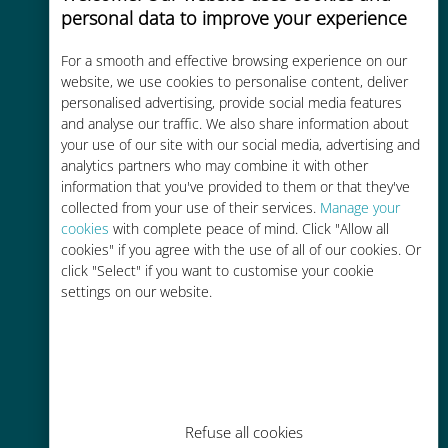
personal data to improve your experience
For a smooth and effective browsing experience on our
website, we use cookies to personalise content, deliver
Kosteneffectief
personalised advertising, provide social media features
Tot 90% goedkoper dan
and analyse our traffic. We also share information about
your use of our site with our social media, advertising and
roamingkosten bij je huidige
analytics partners who may combine it with other
provider
information that you've provided to them or that they've
collected from your use of their services.
Manage your
cookies
with complete peace of mind. Click "Allow all
cookies" if you agree with the use of all of our cookies. Or
click "Select" if you want to customise your cookie
settings on our website.
Gemakkelijk bijvullen
Overal via de Ubigi app, zelfs
zonder Wi-Fi of resterende data
Refuse all cookies