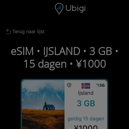
Skip to content
Inhoud
Navigatiebalk
Voettekst
Terug naar lijst
Back to list
eSIM • IJSLAND • 3 GB •
15 dagen • ¥1000
Ijsland
3 GB
geldig 15 dagen
¥1000