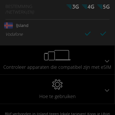
BESTEMMING
/NETWERK
(EN)
IJsland
Vodafone
Controleer
apparaten die compatibel
zijn met eSIM
Hoe te gebruiken
Blijf verbonden in Ijsland tegen lokale tarieven! Koop je Ubigi