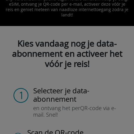
eSIM, ontvang je QR-code per e-mail, activeer deze vóór je
reis en geniet meteen van naadloze internettoegang zodra je
landt!
Kies vandaag nog je data-
abonnement en activeer het
vóór je reis!
Selecteer je data-
abonnement
en ontvang het per
QR-code via e-
mail.
Snel!
Scan de QR-code