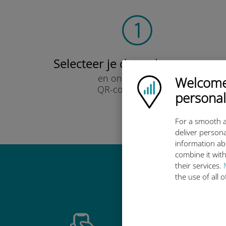
Selecteer je data-abonnement
en ontvang het per
Welcome!
Ubigi logo
QR-code via e-mail.
personal
Snel!
For a smooth a
deliver persona
information ab
combine it with
their services.
Waarom de in
the use of all 