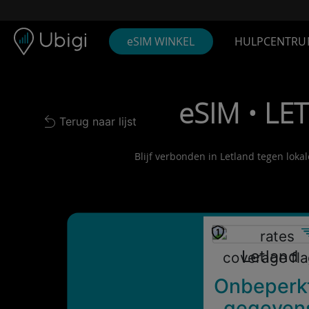
Skip to content
Inhoud
Navigatiebalk
Voettekst
eSIM WINKEL
HULPCENTRU
eSIM • LE
Terug naar lijst
Back to list
Blijf verbonden in Letland tegen loka
Letland
Onbeperk
gegeven