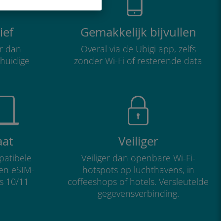
ief
Gemakkelijk bijvullen
r dan
Overal via de Ubigi app, zelfs
 huidige
zonder Wi-Fi of resterende data
aat
Veiliger
atibele
Veiliger dan openbare Wi-Fi-
 en eSIM-
hotspots op luchthavens, in
s 10/11
coffeeshops of hotels. Versleutelde
gegevensverbinding.