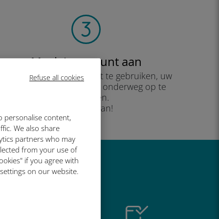
Maak je account aan
om uw data-abonnement te gebruiken, uw
Refuse all cookies
saldo te controleren en onderweg op te
waarderen.
Geniet ervan!
o personalise content,
ffic. We also share
lytics partners who may
llected from your use of
ookies" if you agree with
o geweldig is
 settings on our website.