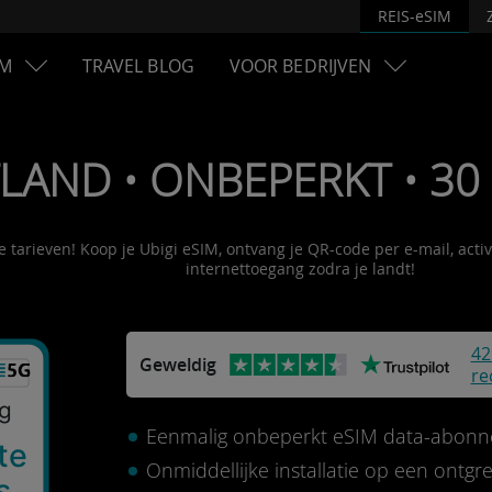
REIS-eSIM
M
TRAVEL BLOG
VOOR BEDRIJVEN
TLAND • ONBEPERKT • 30 
le tarieven! Koop je Ubigi eSIM, ontvang je QR-code per e-mail, act
internettoegang zodra je landt!
42
Geweldig
re
Eenmalig onbeperkt eSIM data-abonn
te
Onmiddellijke installatie op een ontg
s