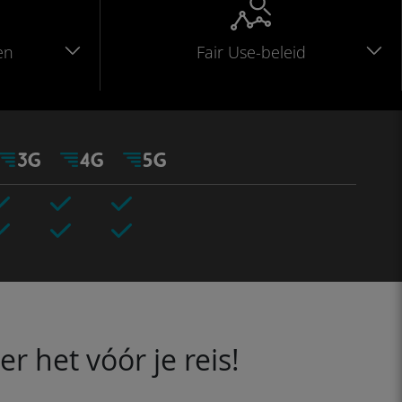
en
Fair Use-beleid
 het vóór je reis!