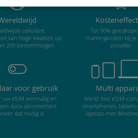
Wereldwijd
Kosteneffect
ldwijde cellulaire
Tot 90% goedkope
teit van hoge kwaliteit op
roamingkosten bij je
an 200 bestemmingen
provider
klaar voor gebruik
Multi appar
er uw eSIM eenmalig en
Werkt met eSIM-comp
r een data-abonnement
smartphones, tablets
neer dat nodig is
laptops met Window