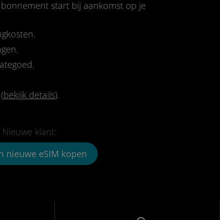
-abonnement start bij aankomst op je
ngkosten.
ngen.
tategoed.
(
bekijk details
).
Nieuwe klant:
n nieuwe eSIM kopen