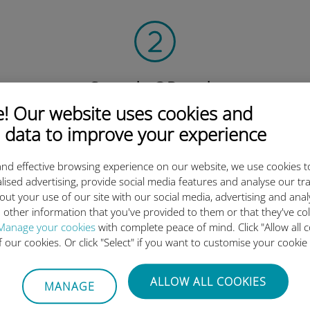
Scan de QR-code
om het data-abonnement te activeren en
 Our website uses cookies and
de Ubigi eSIM te installeren.
 data to improve your experience
Eenvoudig!
nd effective browsing experience on our website, we use cookies t
lised advertising, provide social media features and analyse our tra
out your use of our site with our social media, advertising and ana
 other information that you've provided to them or that they've co
Manage your cookies
with complete peace of mind. Click "Allow all c
ternationale eSIM van Ubigi z
of our cookies. Or click "Select" if you want to customise your cookie
ALLOW ALL COOKIES
MANAGE