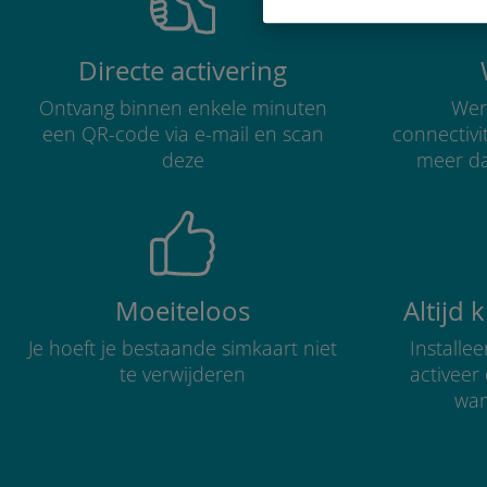
Directe activering
Ontvang binnen enkele minuten
Were
een QR-code via e-mail en scan
connectivi
deze
meer d
Moeiteloos
Altijd 
Je hoeft je bestaande simkaart niet
Installe
te verwijderen
activee
wan