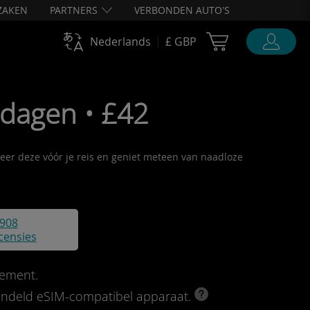
ZAKEN
PARTNERS
VERBONDEN AUTO'S
Cart Ubigi
Nederlands
£ GBP
dagen • £42
iveer deze vóór je reis en geniet meteen van naadloze
908
censies
ement.
rendeld eSIM-compatibel apparaat.