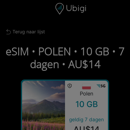
Skip to content
Inhoud
Navigatiebalk
Voettekst
Terug naar lijst
Back to list
eSIM • POLEN • 10 GB • 7
dagen • AU$14
Polen
10 GB
geldig 7 dagen
AU$14