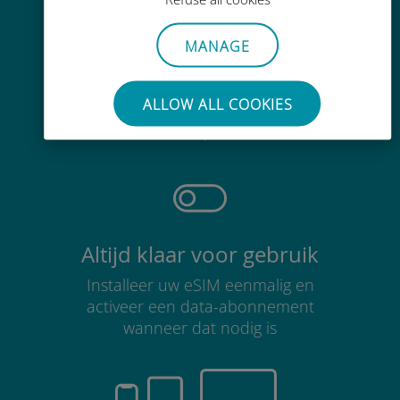
MANAGE
Moeiteloos
ALLOW ALL COOKIES
Je hoeft je bestaande simkaart niet
te verwijderen
Altijd klaar voor gebruik
Installeer uw eSIM eenmalig en
activeer een data-abonnement
wanneer dat nodig is