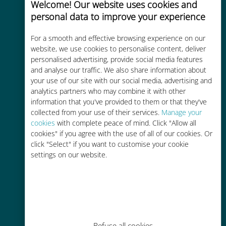
Welcome! Our website uses cookies and
personal data to improve your experience
For a smooth and effective browsing experience on our
website, we use cookies to personalise content, deliver
Kosteneffectief
personalised advertising, provide social media features
and analyse our traffic. We also share information about
Tot 90% goedkoper dan
your use of our site with our social media, advertising and
roamingkosten bij je huidige
analytics partners who may combine it with other
provider
information that you've provided to them or that they've
collected from your use of their services.
Manage your
cookies
with complete peace of mind. Click "Allow all
cookies" if you agree with the use of all of our cookies. Or
click "Select" if you want to customise your cookie
settings on our website.
Gemakkelijk bijvullen
Overal via de Ubigi app, zelfs
zonder Wi-Fi of resterende data
Refuse all cookies