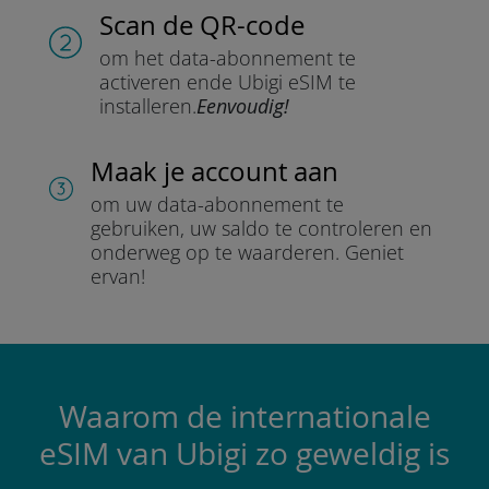
Scan de QR-code
om het data-abonnement te
activeren en
de Ubigi eSIM te
installeren.
Eenvoudig!
Maak je account aan
om uw data-abonnement te
gebruiken, uw saldo te controleren en
onderweg op te waarderen.
Geniet
ervan!
Waarom de internationale
eSIM van Ubigi zo geweldig is