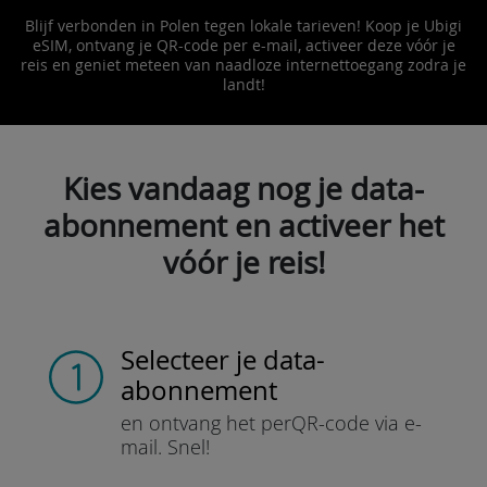
Blijf verbonden in Polen tegen lokale tarieven! Koop je Ubigi
eSIM, ontvang je QR-code per e-mail, activeer deze vóór je
reis en geniet meteen van naadloze internettoegang zodra je
landt!
Kies vandaag nog je data-
abonnement en activeer het
vóór je reis!
Selecteer je data-
abonnement
en ontvang het per
QR-code via e-
mail.
Snel!