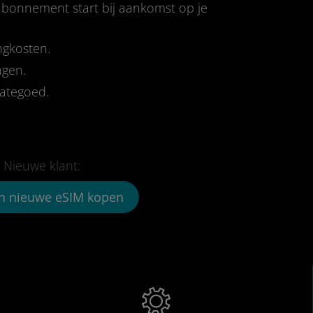
-abonnement start bij aankomst op je
ngkosten.
ngen.
tategoed.
Nieuwe klant:
n nieuwe eSIM kopen