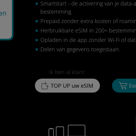
Smartstart - de activering van je data
bestemming.
en
Prepaid zonder extra kosten of roami
6
Herbruikbare eSIM in 200+ bestemmi
Opladen in de app zonder Wi-Fi of da
Delen van gegevens toegestaan.
Ik ben al klant:
TOP UP uw eSIM
Ee