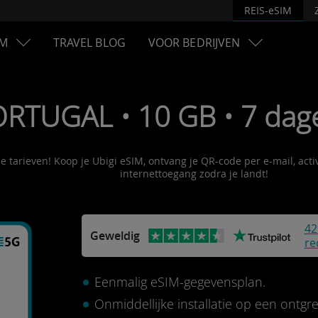
REIS-eSIM
M
TRAVEL BLOG
VOOR BEDRIJVEN
ORTUGAL • 10 GB • 7 dag
le tarieven! Koop je Ubigi eSIM, ontvang je QR-code per e-mail, act
internettoegang zodra je landt!
42
Geweldig
re
Eenmalig eSIM-gegevensplan.
Onmiddellijke installatie op een ontg