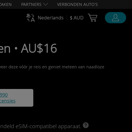
ZAKEN
PARTNERS
VERBONDEN AUTO'S
Cart Ubigi
Nederlands
$ AUD
en • AU$16
iveer deze vóór je reis en geniet meteen van naadloze
990
censies
rendeld eSIM-compatibel apparaat.