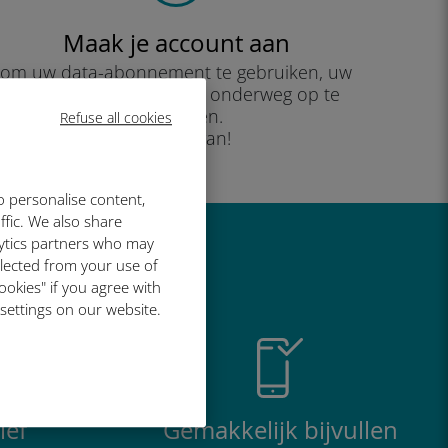
Maak je account aan
om uw data-abonnement te gebruiken, uw
saldo te controleren en onderweg op te
waarderen.
Refuse all cookies
Geniet ervan!
o personalise content,
ffic. We also share
lytics partners who may
o geweldig is
llected from your use of
ookies" if you agree with
 settings on our website.
ief
Gemakkelijk bijvullen