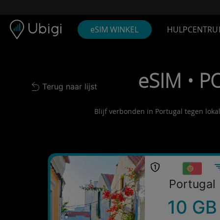
Skip to content
Inhoud
Navigatiebalk
Voettekst
eSIM WINKEL
HULPCENTRU
eSIM • P
Terug naar lijst
Back to list
Blijf verbonden in Portugal tegen loka
Portugal
10 GB