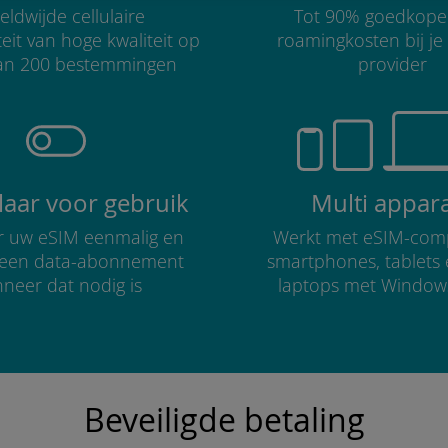
ldwijde cellulaire
Tot 90% goedkope
teit van hoge kwaliteit op
roamingkosten bij je
an 200 bestemmingen
provider
klaar voor gebruik
Multi appar
er uw eSIM eenmalig en
Werkt met eSIM-comp
r een data-abonnement
smartphones, tablets
neer dat nodig is
laptops met Window
Beveiligde betaling