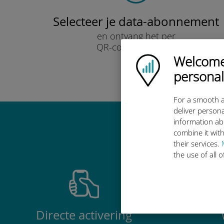
Selecteer je data-abonnement
en ontvang het per
QR-code via e-mail.
Snel!
Welcome!
Ubigi logo
personal
For a smooth a
deliver persona
information ab
Waarom de in
combine it with
their services.
the use of all 
Directe activering