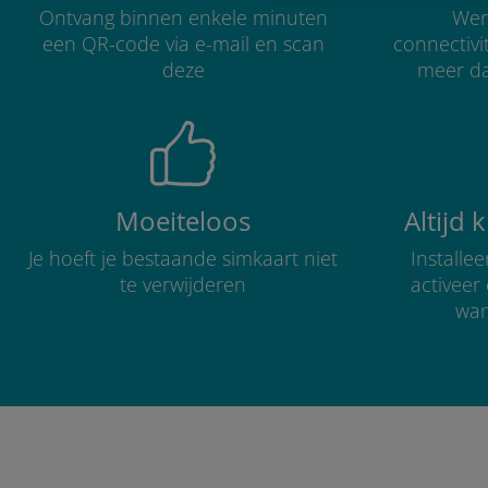
Ontvang binnen enkele minuten
Were
een QR-code via e-mail en scan
connectivi
deze
meer d
Moeiteloos
Altijd 
Je hoeft je bestaande simkaart niet
Installe
te verwijderen
activee
wan