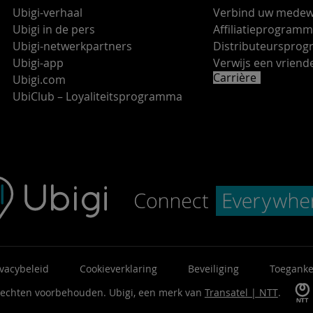
Ubigi-verhaal
Verbind uw medew
Ubigi in de pers
Affiliatieprogram
Ubigi-netwerkpartners
Distributeurspro
Ubigi-app
Verwijs een vrie
Carrière
Ubigi.com
UbiClub – Loyaliteitsprogramma
ivacybeleid
Cookieverklaring
Beveiliging
Toeganke
 rechten voorbehouden.
Ubigi, een merk van
Transatel | NTT
.