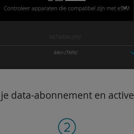
Controleer
apparaten die compatibel
zijn met eSIM
NETWERK
(EN)
Meo (TMN)
je data-abonnement en activeer