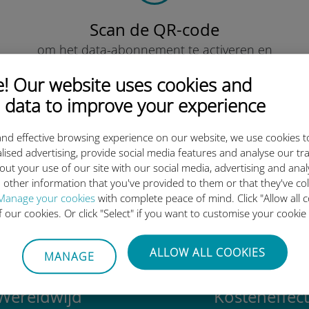
Scan de QR-code
om het data-abonnement te activeren en
de Ubigi eSIM te installeren.
Eenvoudig!
 Our website uses cookies and
 data to improve your experience
nd effective browsing experience on our website, we use cookies t
lised advertising, provide social media features and analyse our tra
out your use of our site with our social media, advertising and ana
ternationale eSIM van Ubigi z
 other information that you've provided to them or that they've co
Manage your cookies
with complete peace of mind. Click "Allow all c
of our cookies. Or click "Select" if you want to customise your cookie
ALLOW ALL COOKIES
MANAGE
Wereldwijd
Kosteneffect