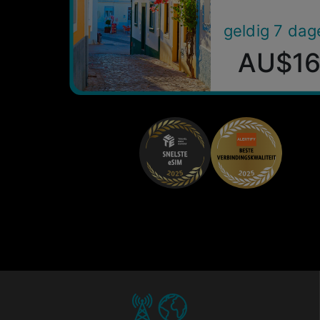
geldig 7 dag
AU$1