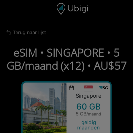
Skip to content
Inhoud
Navigatiebalk
Voettekst
Terug naar lijst
Back to list
eSIM • SINGAPORE • 5
GB/maand (x12) • AU$57
Singapore
60 GB
5 GB
/maand
geldig
maanden