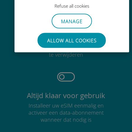
Refuse all cookies
MANAGE
Moeiteloos
ALLOW ALL COOKIES
Je hoeft je bestaande simkaart niet
te verwijderen
Altijd klaar voor gebruik
Installeer uw eSIM eenmalig en
activeer een data-abonnement
wanneer dat nodig is