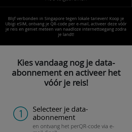
Blijf verbonden in Singapore tegen lokale tarieven! Koop je
Ubigi eSIM, ontvang je QR-code per e-mail, activeer deze vóór
je reis en geniet meteen van naadloze internettoegang zodra
je landt!
Kies vandaag nog je data-
abonnement en activeer het
vóór je reis!
Selecteer je data-
abonnement
en ontvang het per
QR-code via e-