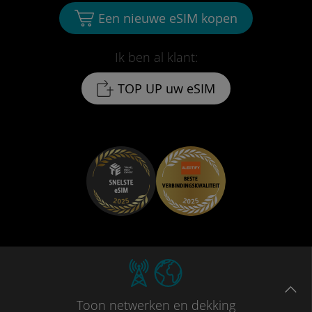
Een nieuwe eSIM kopen
Ik ben al klant:
TOP UP uw eSIM
Toon
netwerken en dekking