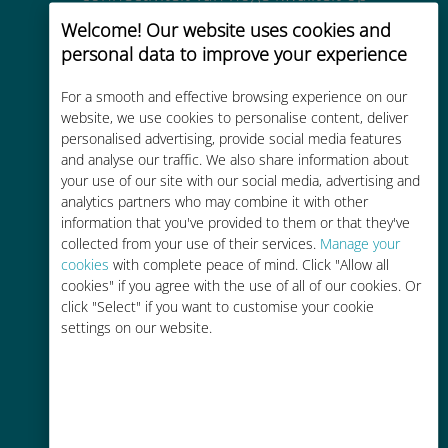
meer dan 200 bestemmingen
Welcome! Our website uses cookies and
personal data to improve your experience
For a smooth and effective browsing experience on our
website, we use cookies to personalise content, deliver
personalised advertising, provide social media features
Kosteneffectief
and analyse our traffic. We also share information about
your use of our site with our social media, advertising and
Tot 90% goedkoper dan
analytics partners who may combine it with other
roamingkosten bij je huidige
information that you've provided to them or that they've
provider
collected from your use of their services.
Manage your
cookies
with complete peace of mind. Click "Allow all
cookies" if you agree with the use of all of our cookies. Or
click "Select" if you want to customise your cookie
settings on our website.
Gemakkelijk bijvullen
Overal via de Ubigi app, zelfs
zonder Wi-Fi of resterende data