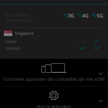
BESTEMMING
/NETWERK
(EN)
Singapore
Simba
StarHub
Controleer
apparaten die compatibel
zijn met eSIM
Hoe te gebruiken