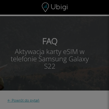
Skip to content
Spis treści
Pasek nawigacyjny
Stopka
FAQ
Aktywacja karty eSIM w
telefonie Samsung Galaxy
S22
← Powrót do pytań