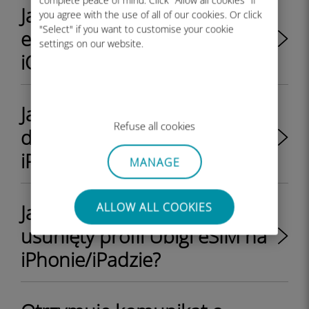
complete peace of mind. Click "Allow all cookies" if
Jak włączyć lub wyłączyć profil
you agree with the use of all of our cookies. Or click
"Select" if you want to customise your cookie
eSIM na iPhonie z systemem
settings on our website.
iOS
Jak ponownie aktywować lub
Refuse all cookies
dezaktywować profil eSIM na
iPhonie?
MANAGE
Jak ponownie zainstalować
ALLOW ALL COOKIES
usunięty profil Ubigi eSIM na
iPhonie/iPadzie?