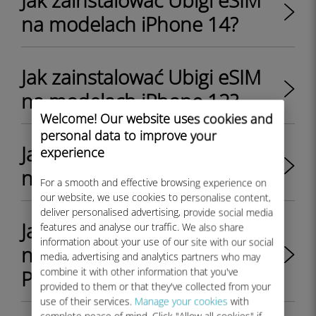
Jak zainstalować Ubigi eSIM
na modelach iPhone 14?
Jak zainstalować Ubigi eSIM
na modelach iPhone 12?
Welcome! Our website uses cookies and
personal data to improve your
Jak zainstalować Ubigi eSIM
experience
na modelach iPhone 13?
For a smooth and effective browsing experience on
our website, we use cookies to personalise content,
deliver personalised advertising, provide social media
Jak zainstalować profil eSIM
features and analyse our traffic. We also share
information about your use of our site with our social
na Google Pixel 6 lub Google
media, advertising and analytics partners who may
combine it with other information that you've
Pixel 7?
provided to them or that they've collected from your
use of their services.
Manage your cookies
with