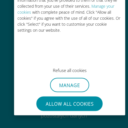
information that you've provided to them or that they've
collected from your use of their services.
Manage your
cookies
with complete peace of mind. Click "Allow all
cookies" if you agree with the use of all of our cookies. Or
click "Select" if you want to customise your cookie
Efektywny kosztowo
settings on our website.
Do 90% taniej w porównaniu z
opłatami za roaming u Twojego
obecnego operatora
Refuse all cookies
MANAGE
Łatwe doładowanie
Wszędzie za pomocą aplikacji
ALLOW ALL COOKIES
Ubigi, nawet bez Wi-Fi lub
pozostałych danych