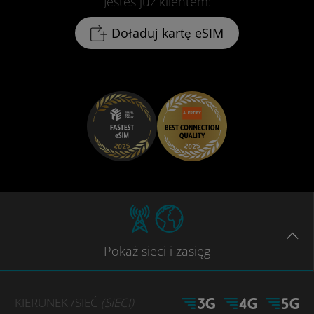
Jesteś już klientem:
Doładuj kartę eSIM
Pokaż
sieci
i zasięg
KIERUNEK
/SIEĆ
(SIECI)