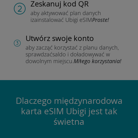
Zeskanuj kod QR
aby aktywować plan danych
i
zainstalować Ubigi eSIM
Proste!
Utwórz swoje konto
aby zacząć korzystać z planu danych,
sprawdzać
saldo i doładowywać w
dowolnym miejscu.
Miłego korzystania!
Dlaczego międzynarodowa
karta eSIM Ubigi jest tak
świetna