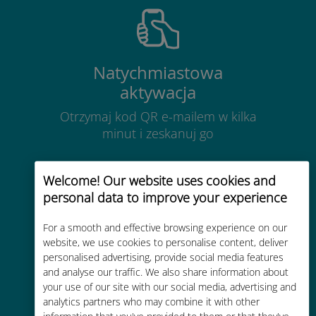
Natychmiastowa
aktywacja
Otrzymaj kod QR e-mailem w kilka
minut i zeskanuj go
Welcome! Our website uses cookies and
personal data to improve your experience
Globalny
For a smooth and effective browsing experience on our
website, we use cookies to personalise content, deliver
Wysokiej jakości komórkowa
personalised advertising, provide social media features
transmisja danych w ponad 200
and analyse our traffic. We also share information about
your use of our site with our social media, advertising and
miejscach na świecie
analytics partners who may combine it with other