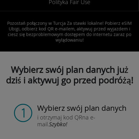
Polityka Fair Use
Pozostań połączony w Turcja Za stawki lokalne! Pobierz eSIM
Ubigi, odbierz kod QR e-mailem, aktywuj przed wyjazdem i
ciesz się bezproblemowym dostępem do internetu zaraz po
wylądowaniu!
Wybierz swój plan danych już
dziś i aktywuj go przed podróżą!
Wybierz swój plan danych
i otrzymaj kod QR
na e-
mail.
Szybko!