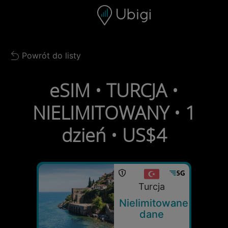
Skip to content
Spis treści
Pasek nawigacyjny
Stopka
Powrót do listy
Back to list
eSIM • TURCJA •
NIELIMITOWANY • 1
dzień • US$4
Turcja
Nielimitowane
dane