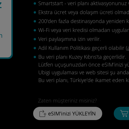
z
Smartstart - veri planı aktivasyonunuz 
Ekstra ücret veya dolaşım ücreti olma
200'den fazla destinasyonda yeniden ku
Wi-Fi veya veri kredisi olmadan uygula
n
Veri paylaşımına izin verilir.
Adil Kullanım Politikası geçerli olabilir (
Bu veri planı Kuzey Kıbrıs'ta geçerlidir.
Lütfen uçuşunuzdan önce eSIM’inizi yük
Ubigi uygulaması ve web sitesi şu anda
Bu veri planı, Türkiye'de ikamet eden ki
Zaten müşteriniz misiniz?
eSIM'inizi YÜKLEYİN