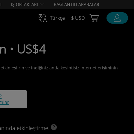
I
İŞ ORTAKLARI
BAĞLANTILI ARABALAR
Cart Ubigi
Türkçe
$ USD
ün • US$4
etkinleştirin ve indiğiniz anda kesintisiz internet erişiminin
2
mlar
anında etkinleştirme.