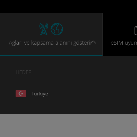
Ağları
ve kapsama
alanını gösterin
eSIM uyu
HEDEF
Türkiye