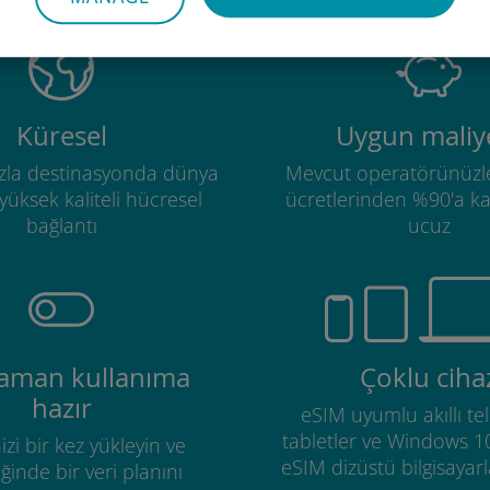
Küresel
Uygun maliye
zla destinasyonda dünya
Mevcut operatörünüzl
üksek kaliteli hücresel
ücretlerinden %90'a k
bağlantı
ucuz
zaman kullanıma
Çoklu ciha
hazır
eSIM uyumlu akıllı tel
tabletler ve Windows 1
izi bir kez yükleyin ve
eSIM dizüstü bilgisayarla
ğinde bir veri planını