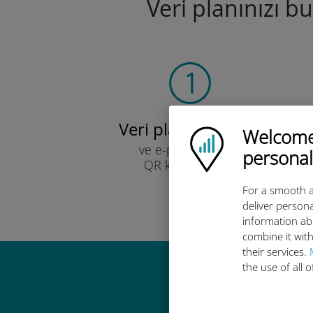
Veri planınızı b
Veri planınızı seçin
Welcome!
Ubigi logo
ve e-posta yoluyla
personal
QR kodu ile alın.
Hızlı!
For a smooth a
deliver persona
information ab
combine it with
their services.
the use of all 
Ubigi u