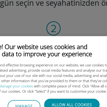
ugün seçin ve seyahatinizden ön
QR kodunu tarayın
 Our website uses cookies and
veri planını etkinleştirmek ve
v
 data to improve your experience
Ubigi eSIM'i yüklemek için.
Çok basit!
nd effective browsing experience on our website, we use cookies t
lised advertising, provide social media features and analyse our tra
out your use of our site with our social media, advertising and ana
 other information that you've provided to them or that they've co
Manage your cookies
with complete peace of mind. Click "Allow all c
of our cookies. Or click "Select" if you want to customise your cookie
luslararası eSIM neden bu kada
ALLOW ALL COOKIES
MANAGE