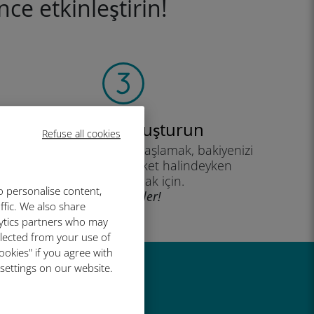
ce etkinleştirin!
Hesabınızı oluşturun
Refuse all cookies
eri planınızı kullanmaya başlamak, bakiyenizi
kontrol etmek ve hareket halindeyken
yükleme yapmak için.
o personalise content,
İyi eğlenceler!
ffic. We also share
lytics partners who may
llected from your use of
ookies" if you agree with
 settings on our website.
r harika