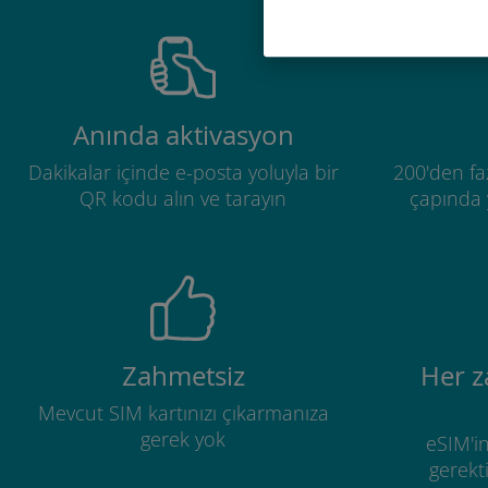
Anında aktivasyon
Dakikalar içinde e-posta yoluyla bir
200'den fa
QR kodu alın ve tarayın
çapında y
Zahmetsiz
Her 
Mevcut SIM kartınızı çıkarmanıza
gerek yok
eSIM'in
gerekti