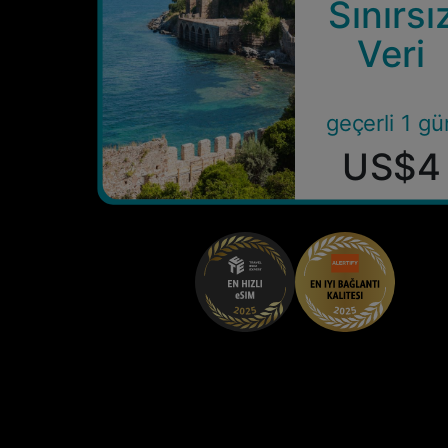
Sınırsı
Veri
geçerli 1 gü
US$4