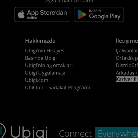
Uygulamamızı indirin
Hakkımızda
İletişim
Ubigi’nin Hikayesi
Çalışanlar
Basında Ubigi
Ortaklık 
Ubigi’nin ağ ortakları
Distribüt
Ubigi Uygulaması
Arkadaşın
Kariyer fı
Ubigi.com
UbiClub – Sadakat Programı