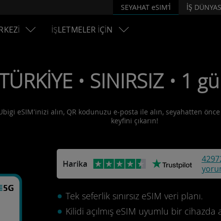
SEYAHAT eSIM’İ
İŞ DÜNYAS
RKEZİ
İŞLETMELER İÇİN
 TÜRKİYE • SINIRSIZ • 1 g
Ubigi eSIM'inizi alın, QR kodunuzu e-posta ile alın, seyahatten önce 
keyfini çıkarın!
4297
Harika
yoru
Tek seferlik sınırsız eSIM veri planı.
Kilidi açılmış eSIM uyumlu bir cihazda 