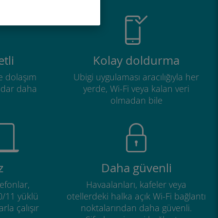
tli
Kolay doldurma
e dolaşım
Ubigi uygulaması aracılığıyla her
adar daha
yerde, Wi-Fi veya kalan veri
olmadan bile
z
Daha güvenli
efonlar,
Havaalanları, kafeler veya
0/11 yüklü
otellerdeki halka açık Wi-Fi bağlantı
rla çalışır
noktalarından daha güvenli.