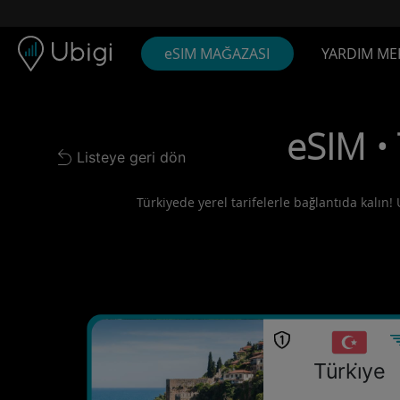
Skip to content
İçerik
Gezinme çubuğu
Alt bilgi
eSIM MAĞAZASI
YARDIM ME
eSIM •
Listeye geri dön
Back to list
Türkiyede yerel tarifelerle bağlantıda kalın! 
Türki̇ye