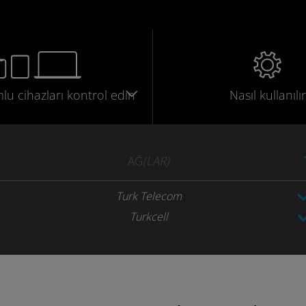
mlu
cihazları
kontrol edin
Nasıl kullanılır
AĞ
(LAR)
Turk Telecom
Turkcell