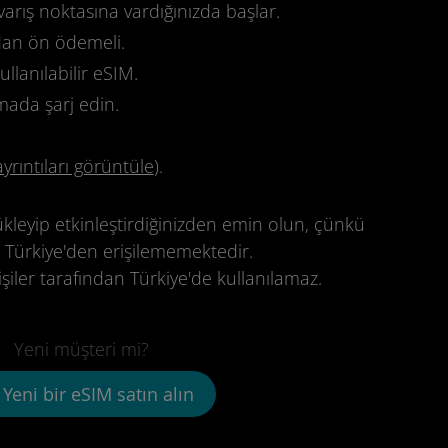
varış noktasına vardığınızda başlar.
dan ön ödemeli.
llanılabilir eSIM.
mada şarj edin.
ayrıntıları görüntüle
).
leyip etkinleştirdiğinizden emin olun, çünkü
 Türkiye'den erişilememektedir.
şiler tarafından Türkiye'de kullanılamaz.
Yeni müşteri mi?
Yeni bir eSIM satın alın