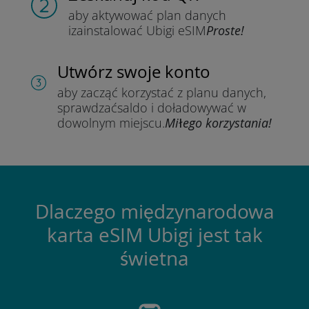
aby aktywować plan danych
i
zainstalować Ubigi eSIM
Proste!
Utwórz swoje konto
aby zacząć korzystać z planu danych,
sprawdzać
saldo i doładowywać w
dowolnym miejscu.
Miłego korzystania!
Dlaczego międzynarodowa
karta eSIM Ubigi jest tak
świetna