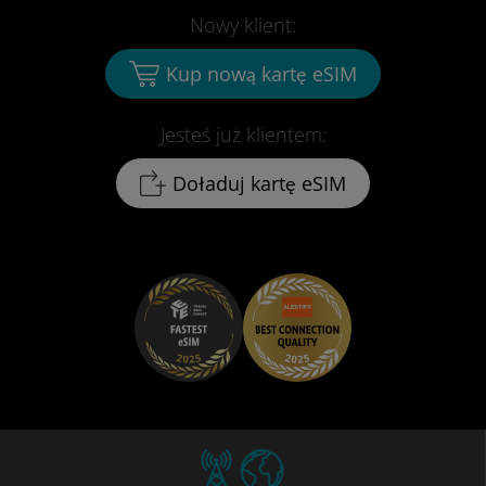
Nowy klient:
Kup nową kartę eSIM
Jesteś już klientem:
Doładuj kartę eSIM