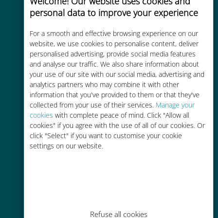
Welcome! Our website uses cookies and
personal data to improve your experience
For a smooth and effective browsing experience on our
Efektywny kosztowo
website, we use cookies to personalise content, deliver
personalised advertising, provide social media features
Do 90% taniej w porównaniu z
and analyse our traffic. We also share information about
opłatami za roaming u Twojego
your use of our site with our social media, advertising and
obecnego operatora
analytics partners who may combine it with other
information that you've provided to them or that they've
collected from your use of their services.
Manage your
cookies
with complete peace of mind. Click "Allow all
cookies" if you agree with the use of all of our cookies. Or
click "Select" if you want to customise your cookie
Łatwe doładowanie
settings on our website.
Wszędzie za pomocą aplikacji
Ubigi, nawet bez Wi-Fi lub
pozostałych danych
Refuse all cookies