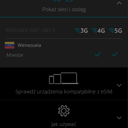
Pokaż
sieci
i zasięg
KIERUNEK
/SIEĆ
(SIECI)
Wenezuela
Movistar
Sprawdź urządzenia
kompatybilne
z eSIM
Jak używać