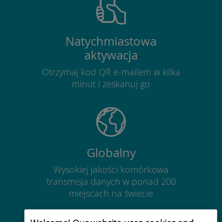
Natychmiastowa
aktywacja
Otrzymaj kod QR e-mailem w kilka
minut i zeskanuj go
Globalny
Wysokiej jakości komórkowa
transmisja danych w ponad 200
miejscach na świecie