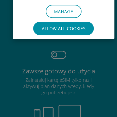
MANAGE
Bezproblemowy
Nie ma potrzeby wyjmowania
ALLOW ALL COOKIES
obecnej karty SIM
Zawsze gotowy do użycia
Zainstaluj kartę eSIM tylko raz i
aktywuj plan danych wtedy, kiedy
go potrzebujesz