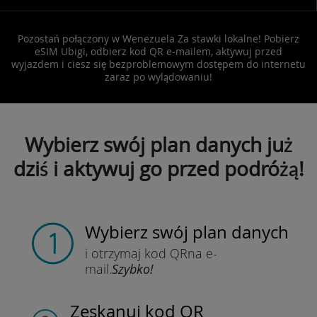
Pozostań połączony w Wenezuela Za stawki lokalne! Pobierz
eSIM Ubigi, odbierz kod QR e-mailem, aktywuj przed
wyjazdem i ciesz się bezproblemowym dostępem do internetu
zaraz po wylądowaniu!
Wybierz swój plan danych już
dziś i aktywuj go przed podróżą!
Wybierz swój plan danych
i otrzymaj kod QR
na e-
mail.
Szybko!
Zeskanuj kod QR