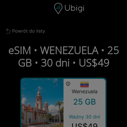
Skip to content
Spis treści
Pasek nawigacyjny
Stopka
Powrót do listy
Back to list
eSIM • WENEZUELA • 25
GB • 30 dni • US$49
Wenezuela
25 GB
Ważny 30 dni
US$49