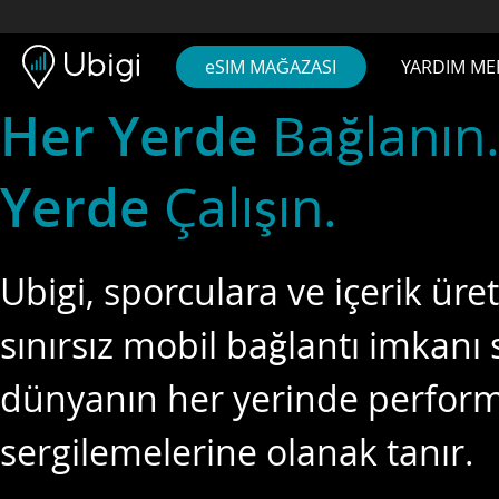
Skip to content
İçerik
Gezinme çubuğu
Alt bilgi
eSIM MAĞAZASI
YARDIM ME
Her Yerde
Bağlanın
Yerde
Çalışın.
Ubigi, sporculara ve içerik üret
sınırsız mobil bağlantı imkanı
dünyanın her yerinde perfor
sergilemelerine olanak tanır.