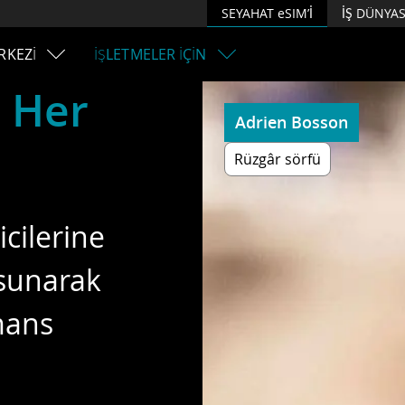
SEYAHAT eSIM’İ
İŞ DÜNYAS
RKEZİ
İŞLETMELER İÇİN
.
Her
Adrien Bosson​
Rüzgâr sörfü
icilerine
 sunarak
mans