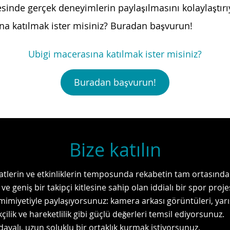
tesinde gerçek deneyimlerin paylaşılmasını kolaylaştırı
na katılmak ister misiniz? Buradan başvurun!
Ubigi macerasına katılmak ister misiniz?
Buradan başvurun!
Bize katılın
atlerin ve etkinliklerin temposunda rekabetin tam ortasında
ve geniş bir takipçi kitlesine sahip olan iddialı bir spor proj
imiyetiyle paylaşıyorsunuz: kamera arkası görüntüleri, yarı
çilik ve hareketlilik gibi güçlü değerleri temsil ediyorsunuz.
dayalı, uzun soluklu bir ortaklık kurmak istiyorsunuz.