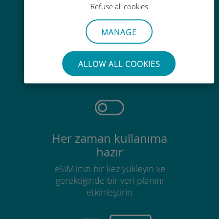
Refuse all cookies
MANAGE
Zahmetsiz
Mevcut SIM kartınızı çıkarmanıza
ALLOW ALL COOKIES
gerek yok
Her zaman kullanıma
hazır
eSIM'inizi bir kez yükleyin ve
gerektiğinde bir veri planını
etkinleştirin