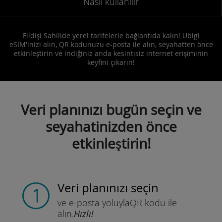
Nasıl kullanılır
Fildişi Sahilide yerel tarifelerle bağlantıda kalın! Ubigi
eSIM'inizi alın, QR kodunuzu e-posta ile alın, seyahatten önce
etkinleştirin ve indiğiniz anda kesintisiz internet erişiminin
keyfini çıkarın!
Veri planınızı bugün seçin ve
seyahatinizden önce
etkinleştirin!
Veri planınızı seçin
ve e-posta yoluyla
QR kodu ile
alın.
Hızlı!