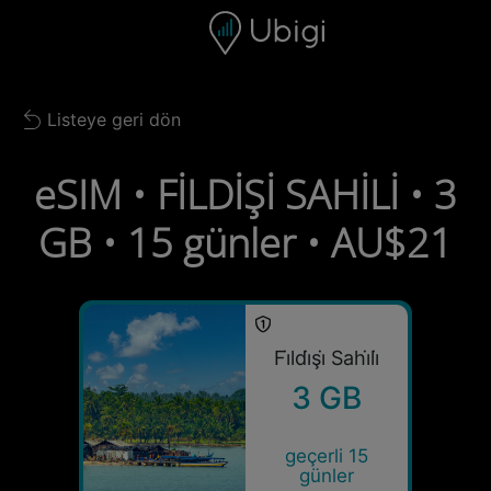
Skip to content
İçerik
Gezinme çubuğu
Alt bilgi
Listeye geri dön
Back to list
eSIM • FİLDİŞİ SAHİLİ • 3
GB • 15 günler • AU$21
Fi̇ldi̇şi̇ Sahi̇li̇
3 GB
geçerli 15
günler