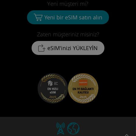
Yeni müşteri mi?
Yeni bir eSIM satın alın
Zaten müşteriniz misiniz?
eSIM'inizi YÜKLEYİN