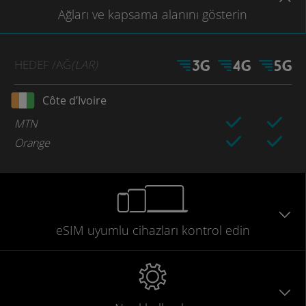
Ağları
ve kapsama
alanını gösterin
HEDEF
/AĞ
(LAR)
Côte d’Ivoire
MTN
Orange
eSIM uyumlu
cihazları
kontrol edin