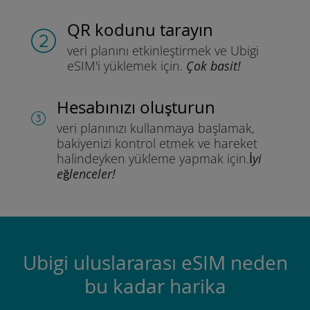
QR kodunu tarayın
veri planını etkinleştirmek ve
Ubigi
eSIM'i yüklemek için.
Çok basit!
Hesabınızı oluşturun
veri planınızı kullanmaya başlamak,
bakiyenizi kontrol etmek ve hareket
halindeyken yükleme yapmak için.
İyi
eğlenceler!
Ubigi uluslararası eSIM neden
bu kadar harika