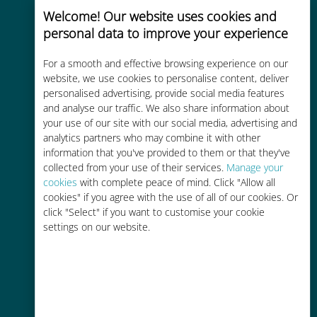
Welcome! Our website uses cookies and
personal data to improve your experience
Uygun maliyetli
For a smooth and effective browsing experience on our
website, we use cookies to personalise content, deliver
Mevcut operatörünüzle dolaşım
personalised advertising, provide social media features
ücretlerinden %90'a kadar daha
and analyse our traffic. We also share information about
ucuz
your use of our site with our social media, advertising and
analytics partners who may combine it with other
information that you've provided to them or that they've
collected from your use of their services.
Manage your
cookies
with complete peace of mind. Click "Allow all
cookies" if you agree with the use of all of our cookies. Or
click "Select" if you want to customise your cookie
Kolay doldurma
settings on our website.
Ubigi uygulaması aracılığıyla her
yerde, Wi-Fi veya kalan veri
olmadan bile