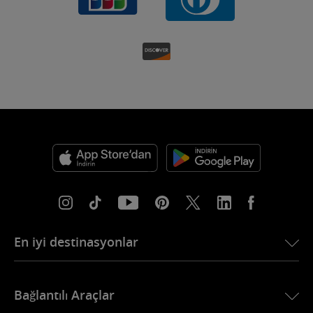
En iyi destinasyonlar
USA için eSIM
Bağlantılı Araçlar
Avrupa için eSIM