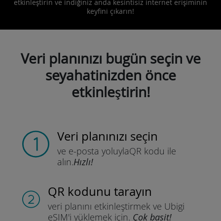
etkinleştirin ve indiğiniz anda kesintisiz internet erişiminin
keyfini çıkarın!
Veri planınızı bugün seçin ve
seyahatinizden önce
etkinleştirin!
Veri planınızı seçin
ve e-posta yoluyla
QR kodu ile
alın.
Hızlı!
QR kodunu tarayın
veri planını etkinleştirmek ve
Ubigi
eSIM'i yüklemek için.
Çok basit!