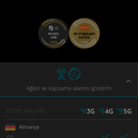
Ağları
ve kapsama
alanını gösterin
HEDEF
/AĞ
(LAR)
Almanya
O2