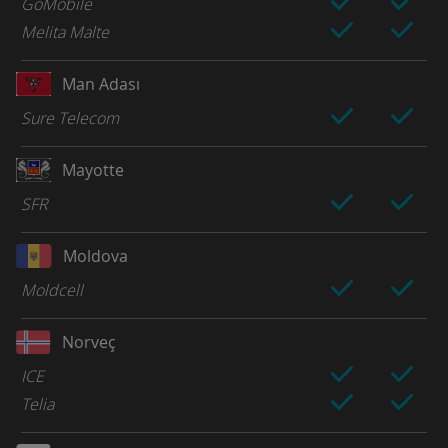
GoMobile
Melita Malte
Man Adası
Sure Telecom
Mayotte
SFR
Moldova
Moldcell
Norveç
ICE
Telia