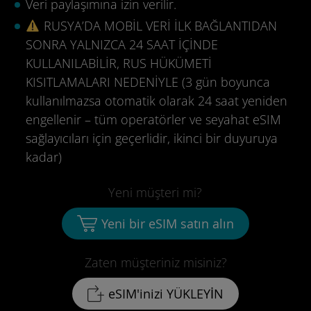
Veri paylaşımına izin verilir.
RUSYA’DA MOBİL VERİ İLK BAĞLANTIDAN
SONRA YALNIZCA 24 SAAT İÇİNDE
KULLANILABİLİR, RUS HÜKÜMETİ
KISITLAMALARI NEDENİYLE (3 gün boyunca
kullanılmazsa otomatik olarak 24 saat yeniden
engellenir – tüm operatörler ve seyahat eSIM
sağlayıcıları için geçerlidir, ikinci bir duyuruya
kadar)
Yeni müşteri mi?
Yeni bir eSIM satın alın
Zaten müşteriniz misiniz?
eSIM'inizi YÜKLEYİN