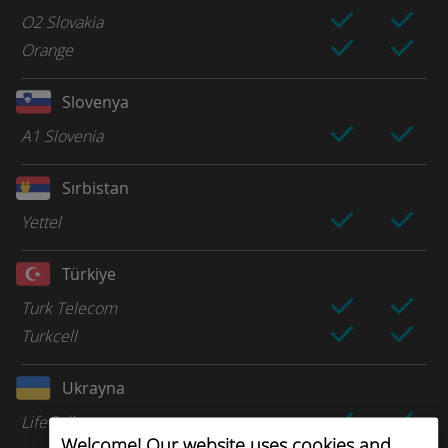
O2 Slovakia
Orange
Slovenya
A1 Slovenia
Sırbistan
Yettel
Türkiye
Turk Telecom
Turkcell
Ukrayna
LifeCell
Welcome! Our website uses cookies and