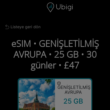
Skip to content
İçerik
Gezinme çubuğu
Alt bilgi
Listeye geri dön
Back to list
eSIM • GENİŞLETİLMİŞ
AVRUPA • 25 GB • 30
günler • £47
GENİŞLETİLMİŞ
AVRUPA
25 GB