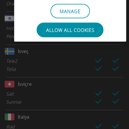
Orange Spain
MANAGE
İsrail
Hot Mobile
ALLOW ALL COOKIES
Pelephone
İsveç
Tele2
Telia
İsviçre
Salt
Sunrise
İtalya
Iliad