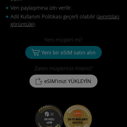
Veri paylaşımına izin verilir.
Adil Kullanım Politikası geçerli olabilir (
ayrıntıları
görüntüle
).
Yeni müşteri mi?
Yeni bir eSIM satın alın
Zaten müşteriniz misiniz?
eSIM'inizi YÜKLEYİN