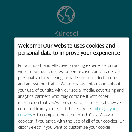
Küresel
200'den fazla destinasyonda dünya
Welcome! Our website uses cookies and
çapında yüksek kaliteli hücresel
personal data to improve your experience
bağlantı
For a smooth and effective browsing experience on our
website, we use cookies to personalise content, deliver
personalised advertising, provide social media features
and analyse our traffic. We also share information about
your use of our site with our social media, advertising and
analytics partners who may combine it with other
Uygun maliyetli
information that you've provided to them or that they've
Mevcut operatörünüzle dolaşım
collected from your use of their services.
Manage your
cookies
with complete peace of mind. Click "Allow all
ücretlerinden %90'a kadar daha
cookies" if you agree with the use of all of our cookies. Or
ucuz
click "Select" if you want to customise your cookie