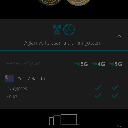
Ağları
ve kapsama
alanını gösterin
HEDEF
/AĞ
(LAR)
Yeni Zelanda
2 Degrees
Spark