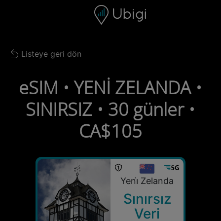
Skip to content
İçerik
Gezinme çubuğu
Alt bilgi
Listeye geri dön
Back to list
eSIM • YENİ ZELANDA •
SINIRSIZ • 30 günler •
CA$105
Yeni̇ Zelanda
Sınırsız
Veri