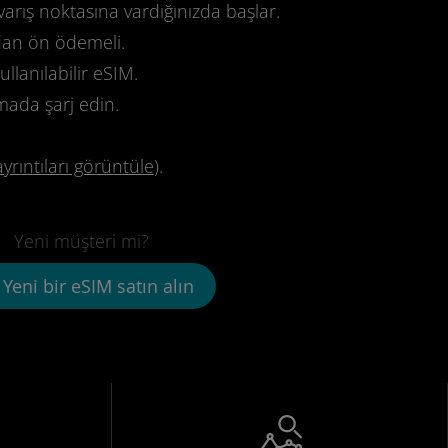
varış noktasına vardığınızda başlar.
dan ön ödemeli.
llanılabilir eSIM.
mada şarj edin.
ayrıntıları görüntüle
).
Yeni müşteri mi?
Yeni bir eSIM satın alın