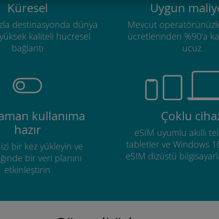
Küresel
Uygun maliye
zla destinasyonda dünya
Mevcut operatörünüzl
üksek kaliteli hücresel
ücretlerinden %90'a k
bağlantı
ucuz
zaman kullanıma
Çoklu ciha
hazır
eSIM uyumlu akıllı tel
tabletler ve Windows 1
izi bir kez yükleyin ve
eSIM dizüstü bilgisayarla
ğinde bir veri planını
etkinleştirin