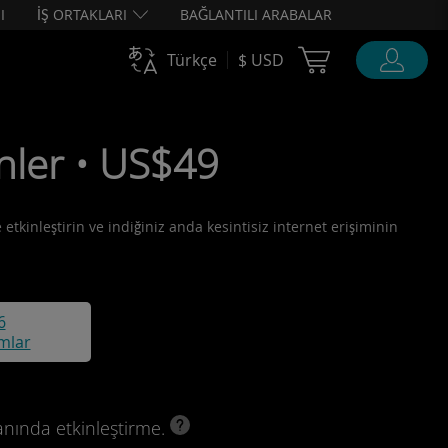
I
İŞ ORTAKLARI
BAĞLANTILI ARABALAR
Cart Ubigi
Türkçe
$ USD
nler • US$49
etkinleştirin ve indiğiniz anda kesintisiz internet erişiminin
6
mlar
anında etkinleştirme.