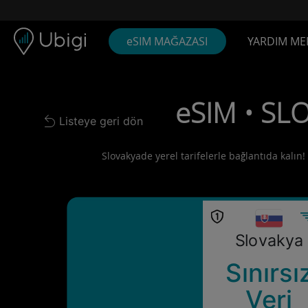
Skip to content
İçerik
Gezinme çubuğu
Alt bilgi
eSIM MAĞAZASI
YARDIM ME
eSIM • SLO
Listeye geri dön
Back to list
Slovakyade yerel tarifelerle bağlantıda kalın!
Slovakya
Sınırsı
Veri