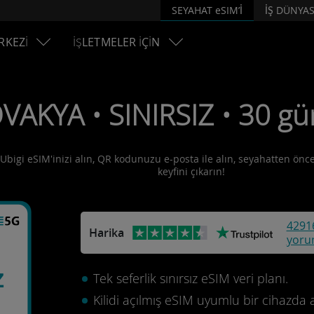
SEYAHAT eSIM’İ
İŞ DÜNYAS
RKEZİ
İŞLETMELER İÇİN
VAKYA • SINIRSIZ • 30 gü
 Ubigi eSIM'inizi alın, QR kodunuzu e-posta ile alın, seyahatten önce 
keyfini çıkarın!
4291
Harika
yoru
z
Tek seferlik sınırsız eSIM veri planı.
Kilidi açılmış eSIM uyumlu bir cihazda 