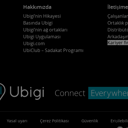
Hakkımızda
İletişim
Ubigi’nin Hikayesi
Çalışanlar
Basında Ubigi
Ortaklık 
Ubigi’nin ağ ortakları
Distribüt
Ubigi Uygulaması
Arkadaşın
Kariyer fı
Ubigi.com
UbiClub – Sadakat Programı
Yasal uyarı
Çerez Politikası
Güvenlik
Erişilebili