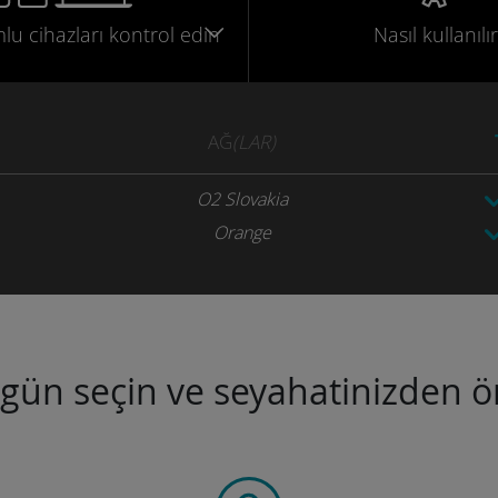
mlu
cihazları
kontrol edin
Nasıl kullanılır
AĞ
(LAR)
O2 Slovakia
Orange
ugün seçin ve seyahatinizden ön