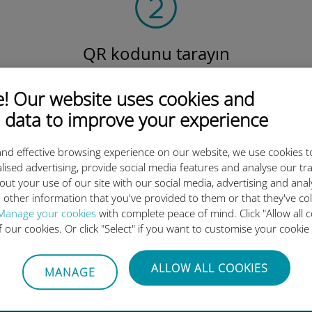
QR kodunu tarayın
veri planını etkinleştirmek ve
v
Ubigi eSIM'i yüklemek için.
Çok basit!
 Our website uses cookies and
 data to improve your experience
nd effective browsing experience on our website, we use cookies t
lised advertising, provide social media features and analyse our tra
out your use of our site with our social media, advertising and ana
 other information that you've provided to them or that they've co
luslararası eSIM neden bu kada
Manage your cookies
with complete peace of mind. Click "Allow all c
of our cookies. Or click "Select" if you want to customise your cookie
ALLOW ALL COOKIES
MANAGE