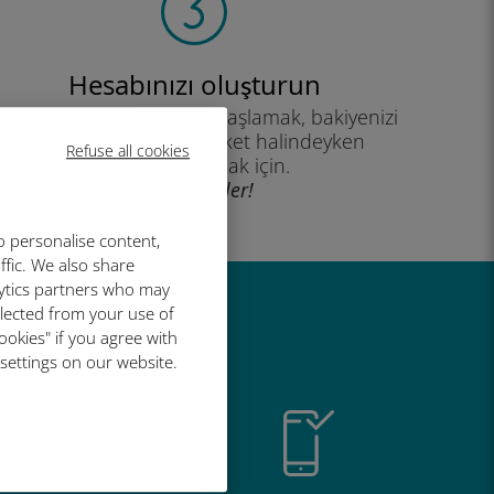
Hesabınızı oluşturun
eri planınızı kullanmaya başlamak, bakiyenizi
kontrol etmek ve hareket halindeyken
Refuse all cookies
yükleme yapmak için.
İyi eğlenceler!
o personalise content,
ffic. We also share
lytics partners who may
llected from your use of
r harika
ookies" if you agree with
 settings on our website.