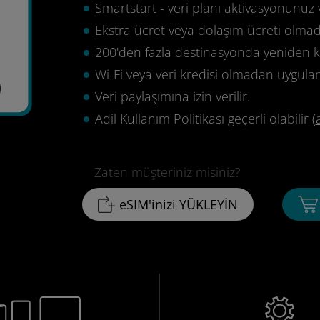
Smartstart - veri planı aktivasyonunuz 
Ekstra ücret veya dolaşım ücreti olma
200'den fazla destinasyonda yeniden ku
Wi-Fi veya veri kredisi olmadan uygula
9
Veri paylaşımına izin verilir.
Adil Kullanım Politikası geçerli olabilir (
Zaten müşteriniz misiniz?
eSIM'inizi YÜKLEYİN