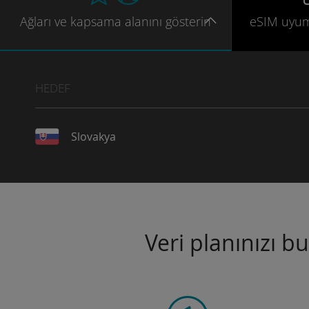
Ağları
ve kapsama
alanını gösterin
eSIM uyu
HEDEF
Slovakya
Veri planınızı b