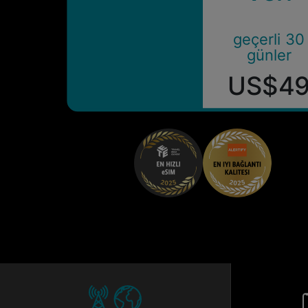
geçerli 30
günler
US$4