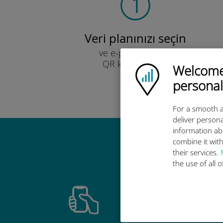
Veri planınızı seçin
ve e-posta yoluyla
QR kodu ile alın.
Welcome!
Ubigi logo
Hızlı!
personal
For a smooth a
deliver persona
information ab
combine it with
Ubigi u
their services.
the use of all 