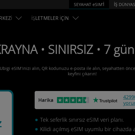
SEYAHAT eSIM’İ
İŞ DÜNYAS
RKEZİ
İŞLETMELER İÇİN
RAYNA • SINIRSIZ • 7 gün
Ubigi eSIM'inizi alın, QR kodunuzu e-posta ile alın, seyahatten önce 
keyfini çıkarın!
4299
Harika
yoru
Tek seferlik sınırsız eSIM veri planı.
z
Kilidi açılmış eSIM uyumlu bir cihazda 