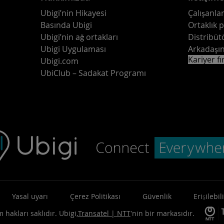
Ubigi’nin Hikayesi
Çalışanlar
Basında Ubigi
Ortaklık 
Ubigi’nin ağ ortakları
Distribüt
Ubigi Uygulaması
Arkadaşın
Kariyer fı
Ubigi.com
UbiClub – Sadakat Programı
Yasal uyarı
Çerez Politikası
Güvenlik
Erişilebili
 hakları saklıdır.
Ubigi,
Transatel | NTT
'nin bir markasıdır.