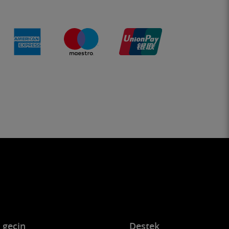
e geçin
Destek