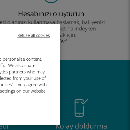
Hesabınızı oluşturun
eri planınızı kullanmaya başlamak, bakiyenizi
kontrol etmek ve hareket halindeyken
yükleme yapmak için.
Refuse all cookies
İyi eğlenceler!
o personalise content,
ffic. We also share
lytics partners who may
r harika
llected from your use of
ookies" if you agree with
 settings on our website.
tli
Kolay doldurma