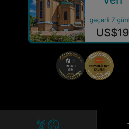
geçerli 7 gün
US$1