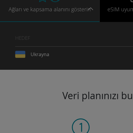
Ağları
ve kapsama
alanını gösterin
eSIM uyu
HEDEF
Ukrayna
Veri planınızı b