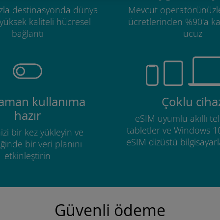
zla destinasyonda dünya
Mevcut operatörünüzl
üksek kaliteli hücresel
ücretlerinden %90'a k
bağlantı
ucuz
zaman kullanıma
Çoklu ciha
hazır
eSIM uyumlu akıllı tel
tabletler ve Windows 1
izi bir kez yükleyin ve
eSIM dizüstü bilgisayarla
ğinde bir veri planını
etkinleştirin
Güvenli ödeme