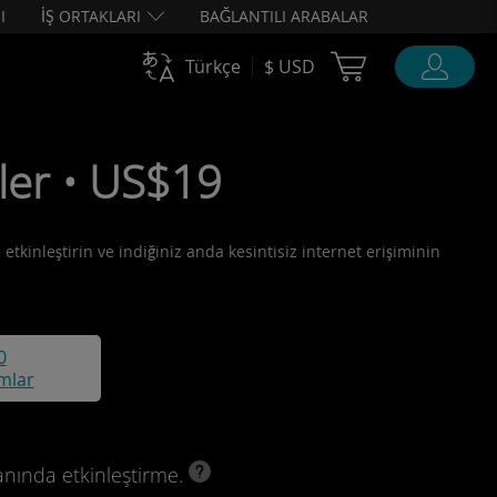
I
İŞ ORTAKLARI
BAĞLANTILI ARABALAR
Cart Ubigi
Türkçe
$ USD
ler • US$19
etkinleştirin ve indiğiniz anda kesintisiz internet erişiminin
0
mlar
anında etkinleştirme.