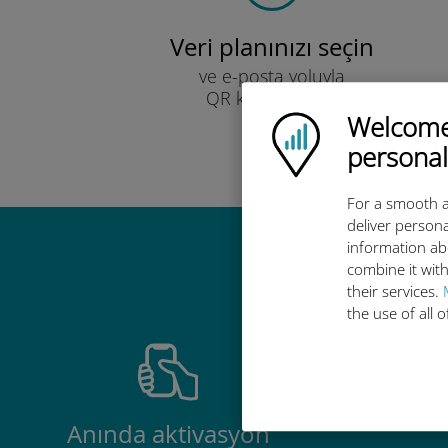
Veri planınızı seçin
ve e-posta yoluyla
QR kodu ile alın.
Hızlı!
Welcome!
Ubigi logo
personal
For a smooth a
deliver persona
information ab
Ubigi u
combine it with
their services.
the use of all 
Anında aktivasyon