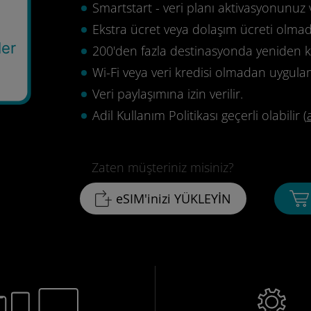
Smartstart - veri planı aktivasyonunuz 
Ekstra ücret veya dolaşım ücreti olma
ler
200'den fazla destinasyonda yeniden ku
9
Wi-Fi veya veri kredisi olmadan uygula
Veri paylaşımına izin verilir.
Adil Kullanım Politikası geçerli olabilir (
Zaten müşteriniz misiniz?
eSIM'inizi YÜKLEYİN