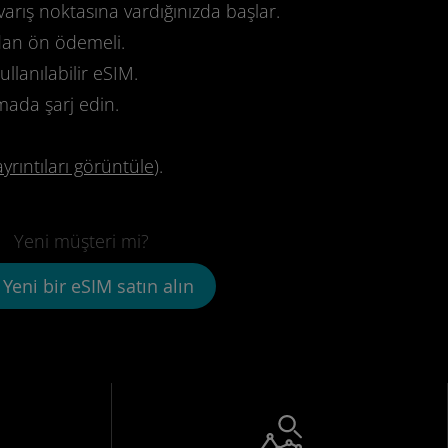
varış noktasına vardığınızda başlar.
dan ön ödemeli.
llanılabilir eSIM.
mada şarj edin.
ayrıntıları görüntüle
).
Yeni müşteri mi?
Yeni bir eSIM satın alın