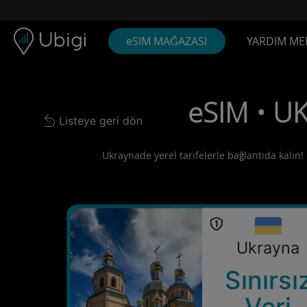
Skip to content
İçerik
Gezinme çubuğu
Alt bilgi
eSIM MAĞAZASI
YARDIM ME
eSIM • UK
Listeye geri dön
Back to list
Ukraynade yerel tarifelerle bağlantıda kalın! 
Ukrayna
Sınırsı
Veri