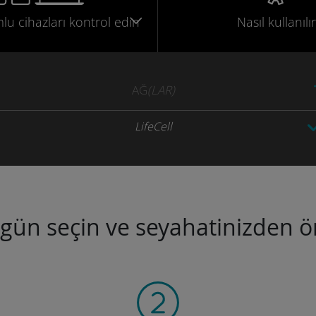
mlu
cihazları
kontrol edin
Nasıl kullanılır
AĞ
(LAR)
LifeCell
ugün seçin ve seyahatinizden ön