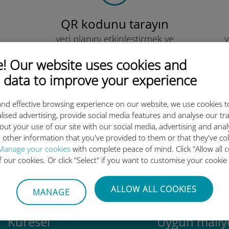
QR kodunu tarayın
veri planını etkinleştirmek ve
v
Ubigi eSIM'i yüklemek için.
Çok basit!
 Our website uses cookies and
 data to improve your experience
nd effective browsing experience on our website, we use cookies t
lised advertising, provide social media features and analyse our tra
out your use of our site with our social media, advertising and ana
luslararası eSIM neden bu kada
 other information that you've provided to them or that they've co
Manage your cookies
with complete peace of mind. Click "Allow all c
of our cookies. Or click "Select" if you want to customise your cookie
ALLOW ALL COOKIES
MANAGE
Küresel
Uygun maliye