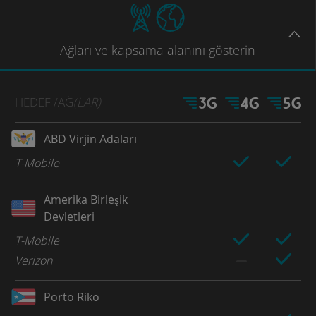
Ağları
ve kapsama
alanını gösterin
HEDEF
/AĞ
(LAR)
ABD Virjin Adaları
T-Mobile
Amerika Birleşik
Devletleri
T-Mobile
Verizon
Porto Riko