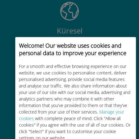
Küresel
200'den fazla destinasyonda dünya
Welcome! Our website uses cookies and
çapında yüksek kaliteli hücresel
personal data to improve your experience
bağlantı
For a smooth and effective browsing experience on our
website, we use cookies to personalise content, deliver
personalised advertising, provide social media features
and analyse our traffic. We also share information about
your use of our site with our social media, advertising and
Uygun maliyetli
analytics partners who may combine it with other
information that you've provided to them or that they've
Mevcut operatörünüzle dolaşım
collected from your use of their services.
Manage your
ücretlerinden %90'a kadar daha
cookies
with complete peace of mind. Click "Allow all
ucuz
cookies" if you agree with the use of all of our cookies. Or
click "Select" if you want to customise your cookie
settings on our website.