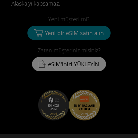
Alaska'yı kapsamaz.
Yeni müşteri mi?
Yeni bir eSIM satın alın
Zaten müşteriniz misiniz?
eSIM'inizi YÜKLEYİN