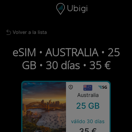
Skip to content
Contenido
Barra de navegación
Pie de página
Volver a la lista
Back to list
eSIM • AUSTRALIA • 25
GB • 30 días • 35 €
Australia
25 GB
válido 30 días
35 €