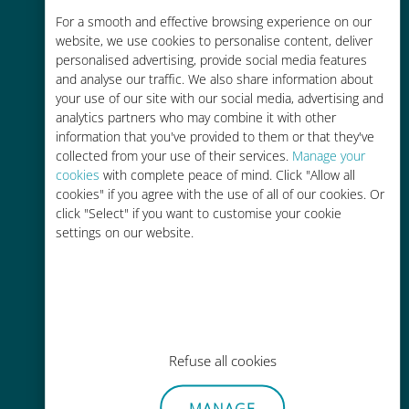
Rentable
For a smooth and effective browsing experience on our
website, we use cookies to personalise content, deliver
Hasta un 90% más barato que los
personalised advertising, provide social media features
costes de itinerancia con su
and analyse our traffic. We also share information about
operador actual
your use of our site with our social media, advertising and
analytics partners who may combine it with other
information that you've provided to them or that they've
collected from your use of their services.
Manage your
cookies
with complete peace of mind. Click "Allow all
cookies" if you agree with the use of all of our cookies. Or
click "Select" if you want to customise your cookie
Fácil recarga
settings on our website.
En cualquier lugar a través de la
aplicación Ubigi, incluso sin Wi-Fi o
datos restantes.
Refuse all cookies
MANAGE