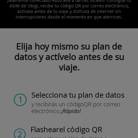
¡Mantente conectado Australia a tarifas locales! Consigue tu
eSIM de Ubigi, recibe tu código QR por correo electrónico,
actívala antes de tu viaje y disfruta de internet sin
interrupciones desde el momento en que aterrices.
Elija hoy mismo su plan de
datos y actívelo antes de su
viaje.
Selecciona tu plan de datos
y recibirás un código
QR por correo
electrónico.
¡Rápido!
Flashear
el código QR