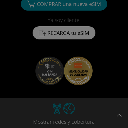
COMPRAR una nueva eSIM
Ya soy cliente:
RECARGA tu eSIM
Mostrar
redes
y cobertura