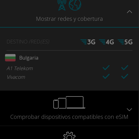
Mostrar
redes
y cobertura
DESTINO
/RED
(ES)
Bulgaria
A1 Telekom
Vivacom
Comprobar
dispositivos compatibles
con eSIM