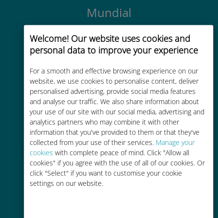
Mundial
Conectividad celular mundial de
Welcome! Our website uses cookies and
alta calidad en más de 200
personal data to improve your experience
destinos
For a smooth and effective browsing experience on our
website, we use cookies to personalise content, deliver
personalised advertising, provide social media features
and analyse our traffic. We also share information about
your use of our site with our social media, advertising and
Rentable
analytics partners who may combine it with other
information that you've provided to them or that they've
Hasta un 90% más barato que los
collected from your use of their services.
Manage your
costes de itinerancia con su
cookies
with complete peace of mind. Click "Allow all
operador actual
cookies" if you agree with the use of all of our cookies. Or
click "Select" if you want to customise your cookie
settings on our website.