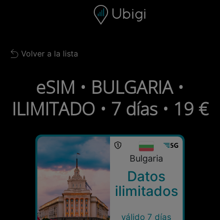
Skip to content
Contenido
Barra de navegación
Pie de página
Volver a la lista
Back to list
eSIM • BULGARIA •
ILIMITADO • 7 días • 19 €
Bulgaria
Datos
ilimitados
válido 7 días