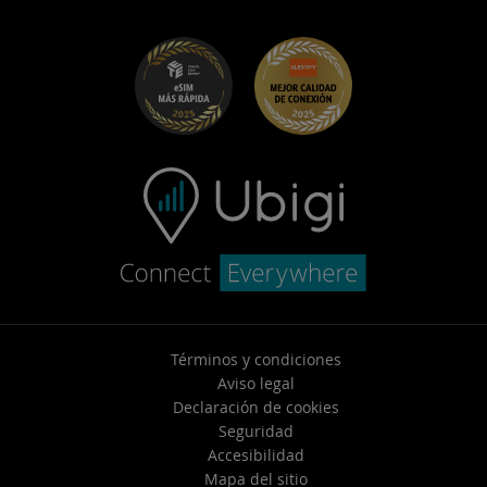
UbiClub – Programa de Fidelidad
Empezar
Ubigi para Fiat
Programa Recomienda a un amigo
Solucion de problemas
Empleo
Centro de ayuda
Soporte de contacto
Términos y condiciones
Aviso legal
Declaración de cookies
Seguridad
Accesibilidad
Mapa del sitio