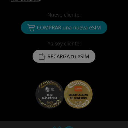
Nuevo cliente:
COMPRAR una nueva eSIM
Ya soy cliente:
RECARGA tu eSIM