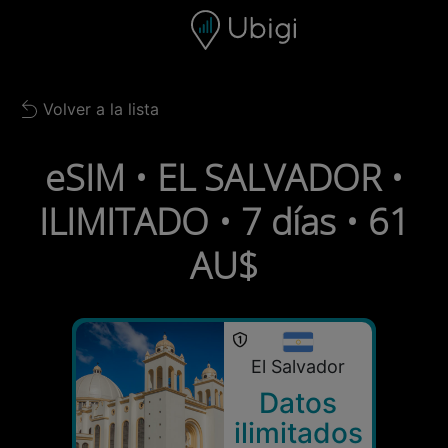
Skip to content
Contenido
Barra de navegación
Pie de página
Volver a la lista
Back to list
eSIM • EL SALVADOR •
ILIMITADO • 7 días • 61
AU$
El Salvador
Datos
ilimitados