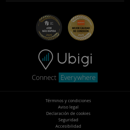
Ubigi para Maserati
Programa de distribuidores
UbiClub – Programa de Fidelidad
Empezar
Ubigi para Fiat
Programa Recomienda a un amigo
Solucion de problemas
Empleo
Centro de ayuda
Soporte de contacto
Términos y condiciones
Aviso legal
Declaración de cookies
Seguridad
Accesibilidad