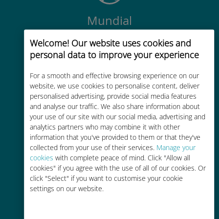
Mundial
Conectividad celular mundial de
Welcome! Our website uses cookies and
alta calidad en más de 200
personal data to improve your experience
destinos
For a smooth and effective browsing experience on our
website, we use cookies to personalise content, deliver
personalised advertising, provide social media features
and analyse our traffic. We also share information about
your use of our site with our social media, advertising and
Rentable
analytics partners who may combine it with other
information that you've provided to them or that they've
Hasta un 90% más barato que los
collected from your use of their services.
Manage your
costes de itinerancia con su
cookies
with complete peace of mind. Click "Allow all
operador actual
cookies" if you agree with the use of all of our cookies. Or
click "Select" if you want to customise your cookie
settings on our website.