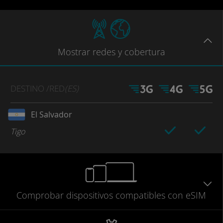
Mostrar
redes
y cobertura
DESTINO
/RED
(ES)
El Salvador
Tigo
Comprobar
dispositivos compatibles
con eSIM