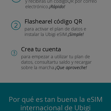
y recibirás un código
QR por correo
electrónico.
¡Rápido!
Flashear
el código QR
para activar el plan de datos
e
instalar la Ubigi eSIM.
¡Simple!
Crea tu cuenta
para empezar a utilizar tu plan de
datos, consultar
tu saldo y recargar
sobre la marcha.
¡Que aproveche!
Por qué es tan buena la eSIM
internacional de Ubigi