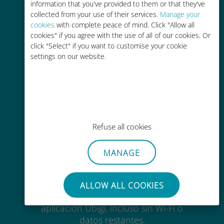
information that you've provided to them or that they've
collected from your use of their services.
Manage your
cookies
with complete peace of mind. Click "Allow all
cookies" if you agree with the use of all of our cookies. Or
click "Select" if you want to customise your cookie
settings on our website.
Rentable
Hasta un 90% más barato que los
costes de itinerancia con su
operador actual
Refuse all cookies
MANAGE
Fácil recarga
ALLOW ALL COOKIES
En cualquier lugar a través de la
aplicación Ubigi, incluso sin Wi-Fi o
datos restantes.