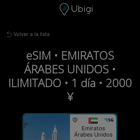
Skip to content
Contenido
Barra de navegación
Pie de página
Volver a la lista
Back to list
eSIM • EMIRATOS
ÁRABES UNIDOS •
ILIMITADO • 1 día • 2000
¥
Emiratos
Árabes Unidos