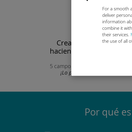
For a smooth a
deliver persona
information ab
combine it with
their services.
the use of all 
Crea tu cuenta
haciendo clic
AQUÍ
Solo
5 campos por completar.
¡Lo prometemos!
Por qué es