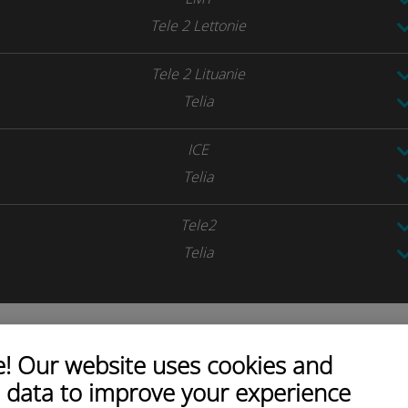
Tele 2 Lettonie
Tele 2 Lituanie
Telia
ICE
Telia
Tele2
Telia
 Our website uses cookies and
¿Cómo empezar con Ubigi?
 data to improve your experience