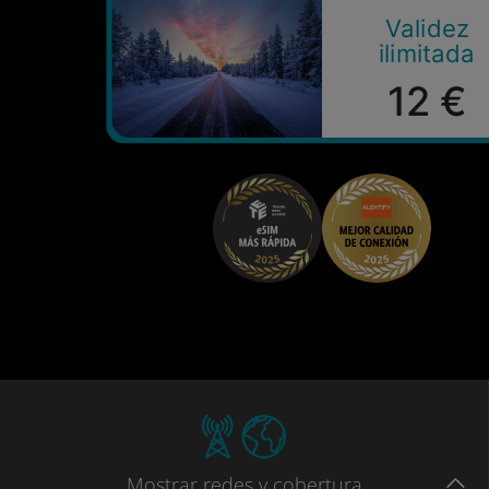
Validez
ilimitada
12 €
Mostrar
redes
y cobertura