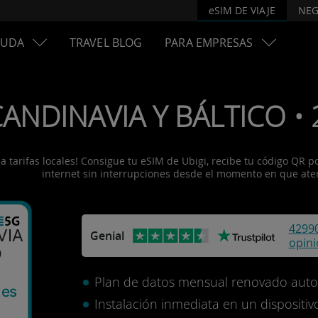
eSIM DE VIAJE
NEG
YUDA
TRAVEL BLOG
PARA EMPRESAS
CANDINAVIA Y BÁLTICO • 
tarifas locales! Consigue tu eSIM de Ubigi, recibe tu código QR por 
internet sin interrupciones desde el momento en que ater
4299
VIA
Genial
opin
O
Plan de datos mensual renovado aut
mes
Instalación inmediata en un disposit