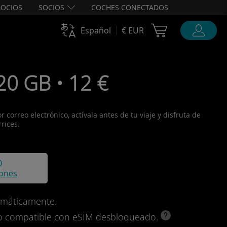
OCIOS
SOCIOS
COCHES CONECTADOS
Cart Ubigi
Español
€ EUR
20 GB • 12 €
correo electrónico, actívala antes de tu viaje y disfruta de
rices.
0
iones
omáticamente.
ivo compatible con eSIM desbloqueado.