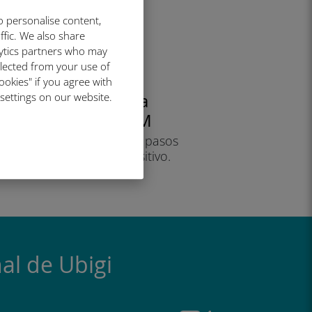
o personalise content,
ffic. We also share
lytics partners who may
llected from your use of
ookies" if you agree with
 settings on our website.
Instala
tu eSIM
siguiendo los pasos
en tu dispositivo.
¡Eficaz!
al de Ubigi