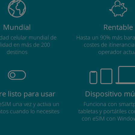
Mundial
Rentable
idad celular mundial de
Hasta un 90% más bara
alidad en más de 200
costes de itineranci
destinos
operador actu
e listo para usar
Dispositivo múl
 eSIM una vez y activa un
Funciona con smart
atos cuando lo necesites
tabletas y portátiles c
con eSIM con Windo