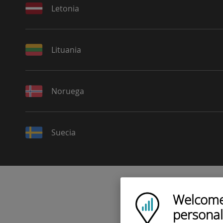
Letonia
Lituania
Noruega
Suecia
Welcome!
Ubigi logo
personal