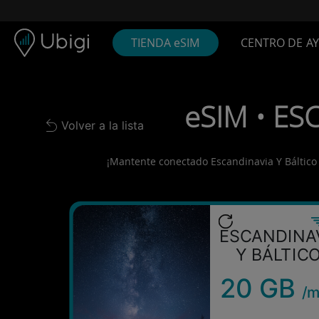
Skip to content
Contenido
Barra de navegación
Pie de página
TIENDA eSIM
CENTRO DE A
eSIM • ES
Volver a la lista
Back to list
¡Mantente conectado Escandinavia Y Báltico a 
ESCANDINA
Y BÁLTIC
20 GB
/