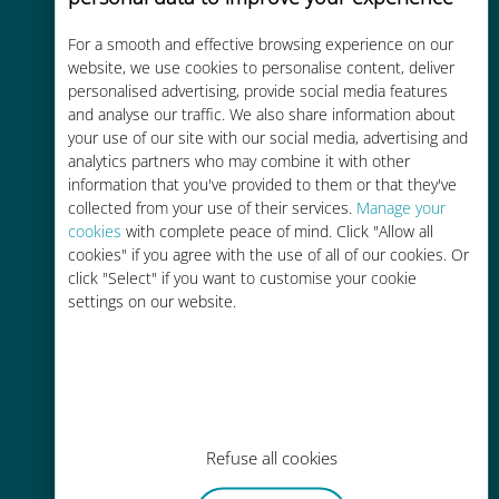
For a smooth and effective browsing experience on our
Rentable
website, we use cookies to personalise content, deliver
personalised advertising, provide social media features
Hasta un 90% más barato que los
and analyse our traffic. We also share information about
costes de itinerancia con su
your use of our site with our social media, advertising and
operador actual
analytics partners who may combine it with other
information that you've provided to them or that they've
collected from your use of their services.
Manage your
cookies
with complete peace of mind. Click "Allow all
cookies" if you agree with the use of all of our cookies. Or
click "Select" if you want to customise your cookie
Fácil recarga
settings on our website.
En cualquier lugar a través de la
aplicación Ubigi, incluso sin Wi-Fi o
datos restantes.
Refuse all cookies