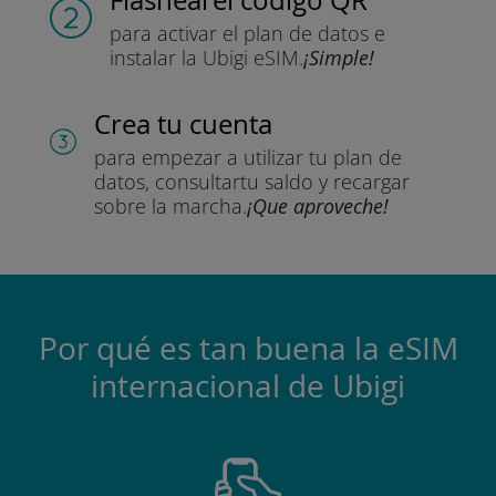
para activar el plan de datos
e
instalar la Ubigi eSIM.
¡Simple!
Crea tu cuenta
para empezar a utilizar tu plan de
datos, consultar
tu saldo y recargar
sobre la marcha.
¡Que aproveche!
Por qué es tan buena la eSIM
internacional de Ubigi