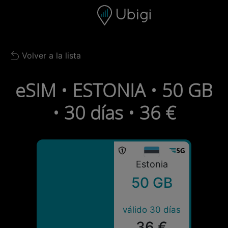
Skip to content
Contenido
Barra de navegación
Pie de página
Volver a la lista
Back to list
eSIM • ESTONIA • 50 GB
• 30 días • 36 €
Estonia
50 GB
válido 30 días
36 €