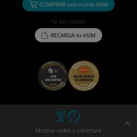
COMPRAR una nueva eSIM
Ya soy cliente:
RECARGA tu eSIM
Mostrar
redes
y cobertura