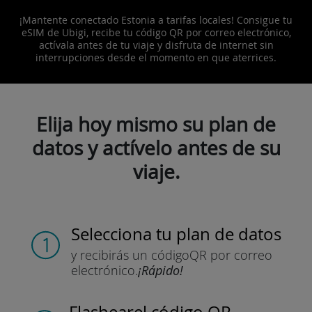
¡Mantente conectado Estonia a tarifas locales! Consigue tu
eSIM de Ubigi, recibe tu código QR por correo electrónico,
actívala antes de tu viaje y disfruta de internet sin
interrupciones desde el momento en que aterrices.
Elija hoy mismo su plan de
datos y actívelo antes de su
viaje.
Selecciona tu plan de datos
y recibirás un código
QR por correo
electrónico.
¡Rápido!
Flashear
el código QR