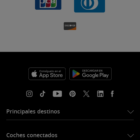
Principales destinos
eSIM para Estados Unidos
Coches conectados
eSIM para Europa