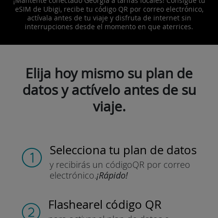
¡Mantente conectado Georgia a tarifas locales! Consigue tu
eSIM de Ubigi, recibe tu código QR por correo electrónico,
actívala antes de tu viaje y disfruta de internet sin
interrupciones desde el momento en que aterrices.
Elija hoy mismo su plan de
datos y actívelo antes de su
viaje.
Selecciona tu plan de datos
y recibirás un código
QR por correo
electrónico.
¡Rápido!
Flashear
el código QR