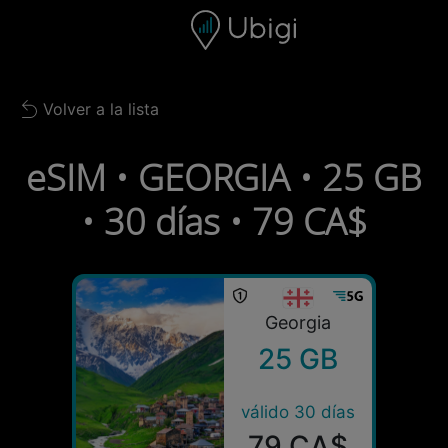
Skip to content
Contenido
Barra de navegación
Pie de página
Volver a la lista
Back to list
eSIM • GEORGIA • 25 GB
• 30 días • 79 CA$
Georgia
25 GB
válido 30 días
79 CA$