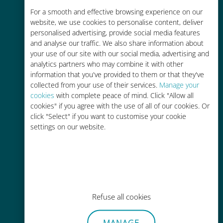
Rentable
For a smooth and effective browsing experience on our
website, we use cookies to personalise content, deliver
Hasta un 90% más barato que los
personalised advertising, provide social media features
costes de itinerancia con su
and analyse our traffic. We also share information about
operador actual
your use of our site with our social media, advertising and
analytics partners who may combine it with other
information that you've provided to them or that they've
collected from your use of their services.
Manage your
cookies
with complete peace of mind. Click "Allow all
cookies" if you agree with the use of all of our cookies. Or
click "Select" if you want to customise your cookie
Fácil recarga
settings on our website.
En cualquier lugar a través de la
aplicación Ubigi, incluso sin Wi-Fi o
datos restantes.
Refuse all cookies
MANAGE