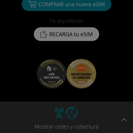
COMPRAR una nueva eSIM
Ya soy cliente:
RECARGA tu eSIM
Mostrar
redes
y cobertura