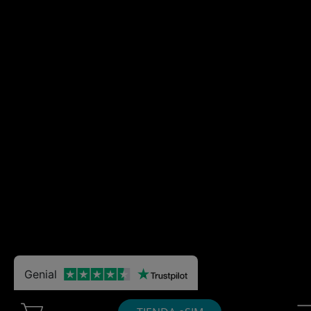
Genial
Cart Ubigi
Nav