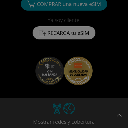
COMPRAR una nueva eSIM
Ya soy cliente:
RECARGA tu eSIM
Mostrar
redes
y cobertura