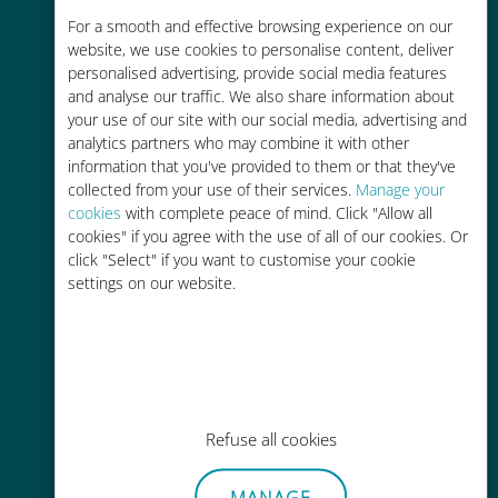
Rentable
For a smooth and effective browsing experience on our
website, we use cookies to personalise content, deliver
Hasta un 90% más barato que los
personalised advertising, provide social media features
costes de itinerancia con su
and analyse our traffic. We also share information about
operador actual
your use of our site with our social media, advertising and
analytics partners who may combine it with other
information that you've provided to them or that they've
collected from your use of their services.
Manage your
cookies
with complete peace of mind. Click "Allow all
cookies" if you agree with the use of all of our cookies. Or
click "Select" if you want to customise your cookie
Fácil recarga
settings on our website.
En cualquier lugar a través de la
aplicación Ubigi, incluso sin Wi-Fi o
datos restantes.
Refuse all cookies
MANAGE