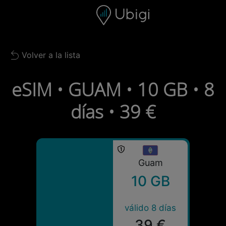
Skip to content
Contenido
Barra de navegación
Pie de página
Volver a la lista
Back to list
eSIM • GUAM • 10 GB • 8
días • 39 €
Guam
10 GB
válido 8 días
39 €