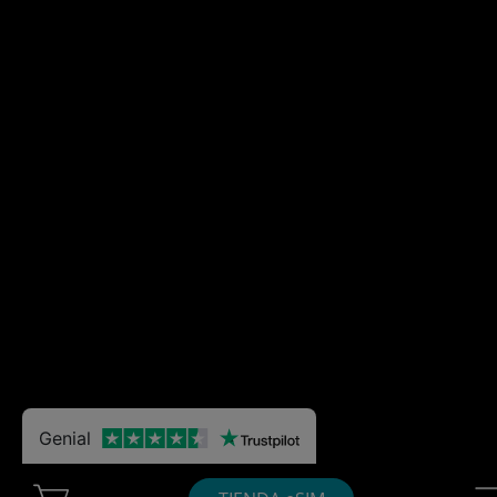
Genial
Cart Ubigi
Nav