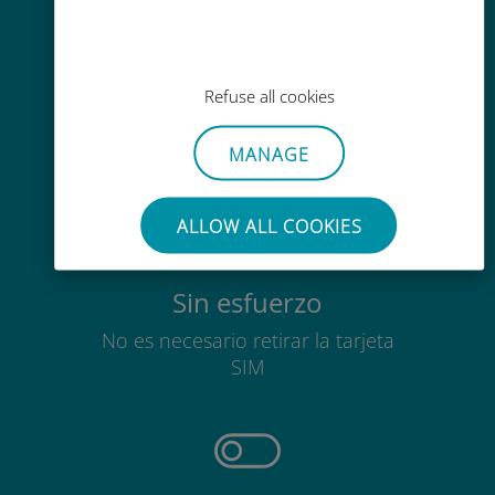
Fácil recarga
En cualquier lugar a través de la
Refuse all cookies
aplicación Ubigi, incluso sin Wi-Fi o
datos restantes.
MANAGE
ALLOW ALL COOKIES
Sin esfuerzo
No es necesario retirar la tarjeta
SIM