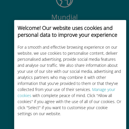
Mundial
Conectividad celular mundial de
Welcome! Our website uses cookies and
alta calidad en más de 200
personal data to improve your experience
destinos
For a smooth and effective browsing experience on our
website, we use cookies to personalise content, deliver
personalised advertising, provide social media features
and analyse our traffic. We also share information about
your use of our site with our social media, advertising and
analytics partners who may combine it with other
Rentable
information that you've provided to them or that they've
collected from your use of their services.
Manage your
Hasta un 90% más barato que los
cookies
with complete peace of mind. Click "Allow all
costes de itinerancia con su
cookies" if you agree with the use of all of our cookies. Or
operador actual
click "Select" if you want to customise your cookie
settings on our website.