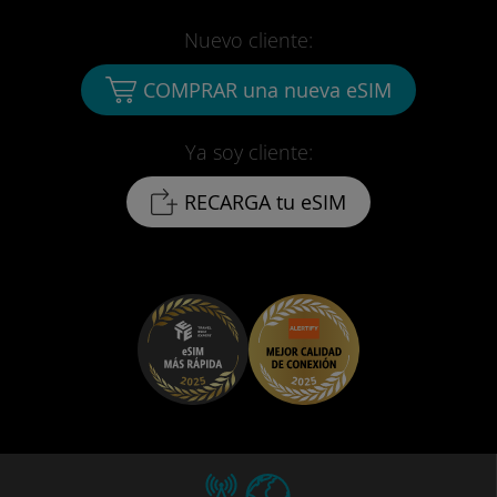
Nuevo cliente:
COMPRAR una nueva eSIM
Ya soy cliente:
RECARGA tu eSIM