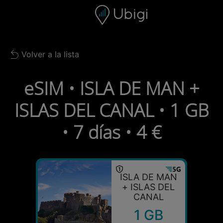
Skip to content
Contenido
Barra de navegación
Pie de página
Volver a la lista
Back to list
eSIM • ISLA DE MAN +
ISLAS DEL CANAL • 1 GB
• 7 días • 4 €
ISLA DE MAN
+ ISLAS DEL
CANAL
1 GB