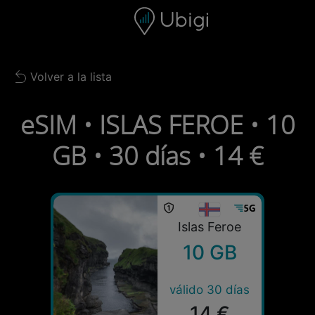
Skip to content
Contenido
Barra de navegación
Pie de página
Volver a la lista
Back to list
eSIM • ISLAS FEROE • 10
GB • 30 días • 14 €
Islas Feroe
10 GB
válido 30 días
14 €