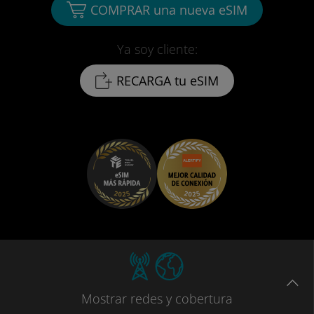
COMPRAR una nueva eSIM
Ya soy cliente:
RECARGA tu eSIM
Mostrar
redes
y cobertura