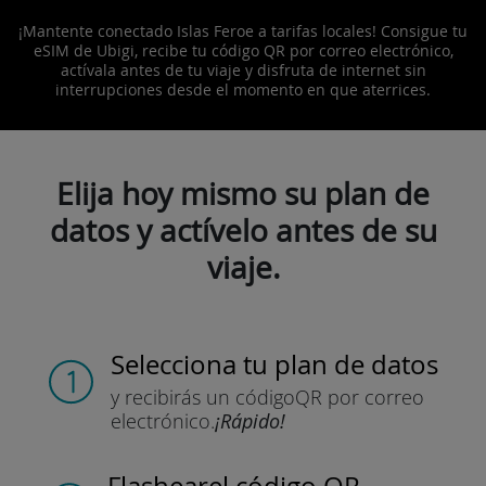
¡Mantente conectado Islas Feroe a tarifas locales! Consigue tu
eSIM de Ubigi, recibe tu código QR por correo electrónico,
actívala antes de tu viaje y disfruta de internet sin
interrupciones desde el momento en que aterrices.
Elija hoy mismo su plan de
datos y actívelo antes de su
viaje.
Selecciona tu plan de datos
y recibirás un código
QR por correo
electrónico.
¡Rápido!
Flashear
el código QR