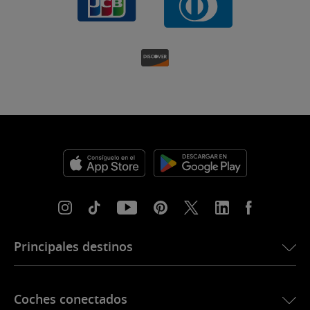
Principales destinos
eSIM para Estados Unidos
Coches conectados
eSIM para Europa