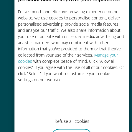
For a smooth and effective browsing experience on our
Rentable
website, we use cookies to personalise content, deliver
personalised advertising, provide social media features
Hasta un 90% más barato que los
and analyse our traffic. We also share information about
costes de itinerancia con su
your use of our site with our social media, advertising and
operador actual
analytics partners who may combine it with other
information that you've provided to them or that they've
collected from your use of their services.
Manage your
cookies
with complete peace of mind. Click "Allow all
cookies" if you agree with the use of all of our cookies. Or
click "Select" if you want to customise your cookie
Fácil recarga
settings on our website.
En cualquier lugar a través de la
aplicación Ubigi, incluso sin Wi-Fi o
datos restantes.
Refuse all cookies