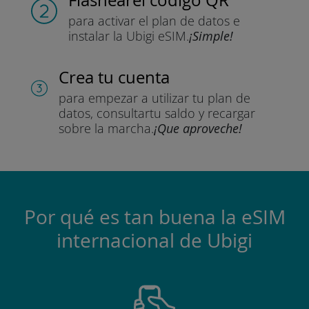
para activar el plan de datos
e
instalar la Ubigi eSIM.
¡Simple!
Crea tu cuenta
para empezar a utilizar tu plan de
datos, consultar
tu saldo y recargar
sobre la marcha.
¡Que aproveche!
Por qué es tan buena la eSIM
internacional de Ubigi