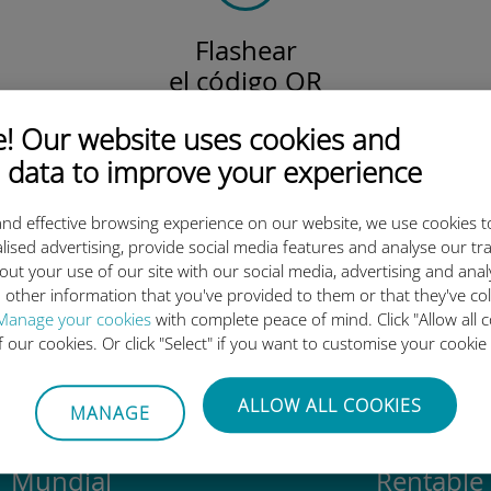
Flashear
el código QR
para activar el plan de datos
 Our website uses cookies and
e instalar la Ubigi eSIM.
¡Simple!
 data to improve your experience
nd effective browsing experience on our website, we use cookies t
lised advertising, provide social media features and analyse our tra
out your use of our site with our social media, advertising and ana
 tan buena la eSIM internacion
 other information that you've provided to them or that they've co
Manage your cookies
with complete peace of mind. Click "Allow all c
of our cookies. Or click "Select" if you want to customise your cookie
ALLOW ALL COOKIES
MANAGE
Mundial
Rentable