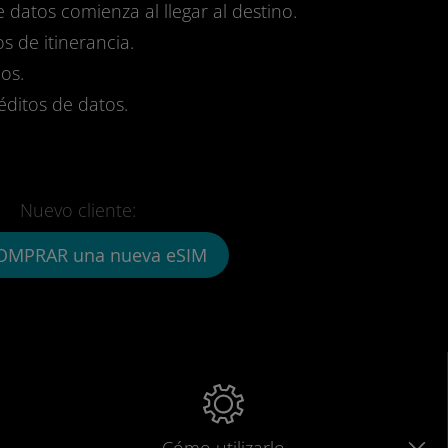
e datos comienza al llegar al destino.
s de itinerancia.
os.
réditos de datos.
Nuevo cliente:
OMPRAR una nueva eSIM