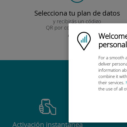
Selecciona tu plan de datos
y recibirás un código
QR por correo electrónico.
¡Rápido!
Welcome!
Ubigi logo
personal
For a smooth a
deliver persona
information ab
Por qué es
combine it with
their services.
the use of all 
Activación instantánea