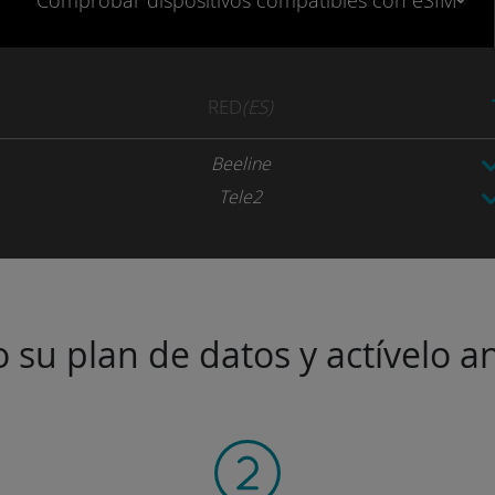
Comprobar
dispositivos compatibles
con eSIM
RED
(ES)
Beeline
Tele2
 su plan de datos y actívelo an