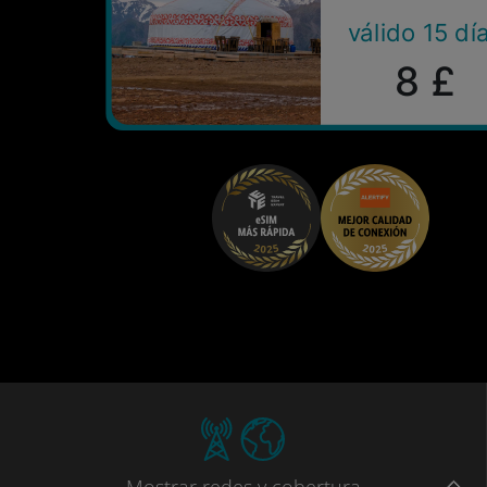
válido 15 dí
8 £