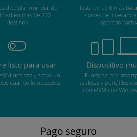
idad celular mundial de
Hasta un 90% más bara
alidad en más de 200
costes de itineranci
destinos
operador actu
e listo para usar
Dispositivo múl
 eSIM una vez y activa un
Funciona con smart
atos cuando lo necesites
tabletas y portátiles c
con eSIM con Windo
Pago seguro