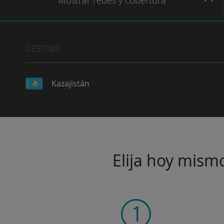
Mostrar
redes
y cobertura
DESTINO
Kazajistán
Elija hoy mismo