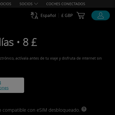
OCIOS
SOCIOS
COCHES CONECTADOS
Cart Ubigi
Español
£ GBP
ías • 8 £
rónico, actívala antes de tu viaje y disfruta de internet sin
4
iones
ivo compatible con eSIM desbloqueado.