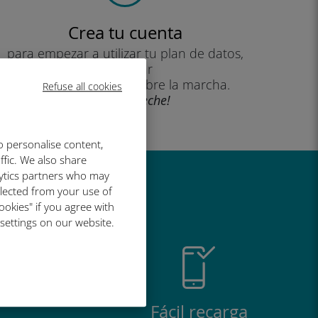
Crea tu cuenta
para empezar a utilizar tu plan de datos,
consultar
tu saldo y recargar sobre la marcha.
Refuse all cookies
¡Que aproveche!
o personalise content,
ffic. We also share
lytics partners who may
al de Ubigi
llected from your use of
ookies" if you agree with
 settings on our website.
Fácil recarga