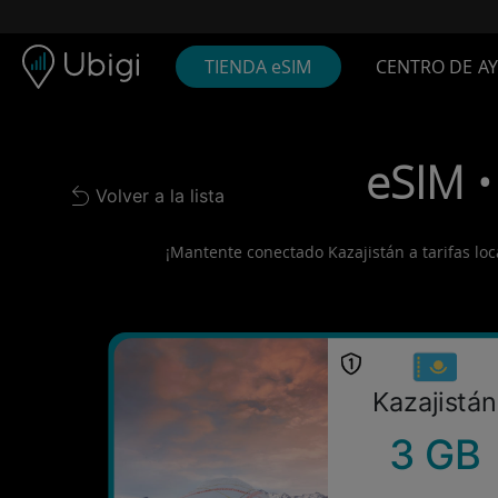
Skip to content
Contenido
Barra de navegación
Pie de página
TIENDA eSIM
CENTRO DE A
eSIM •
Volver a la lista
Back to list
¡Mantente conectado Kazajistán a tarifas loca
Kazajistán
3 GB