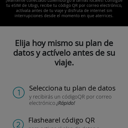
¡Mantente conectado Luxemburgo a tarifas locales! Consigue
tu eSIM de Ubigi, recibe tu código QR por correo electrónico,
actívala antes de tu viaje y disfruta de internet sin
interrupciones desde el momento en que aterrices.
Elija hoy mismo su plan de
datos y actívelo antes de su
viaje.
Selecciona tu plan de datos
y recibirás un código
QR por correo
electrónico.
¡Rápido!
Flashear
el código QR