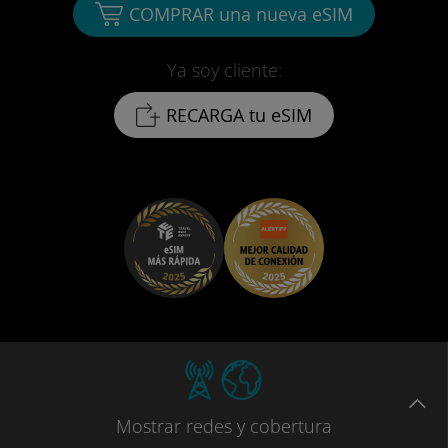
COMPRAR una nueva eSIM
Ya soy cliente:
RECARGA tu eSIM
Mostrar
redes
y cobertura