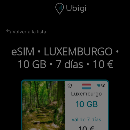
Skip to content
Contenido
Barra de navegación
Pie de página
Volver a la lista
Back to list
eSIM • LUXEMBURGO •
10 GB • 7 días • 10 €
Luxemburgo
10 GB
válido 7 días
10 €