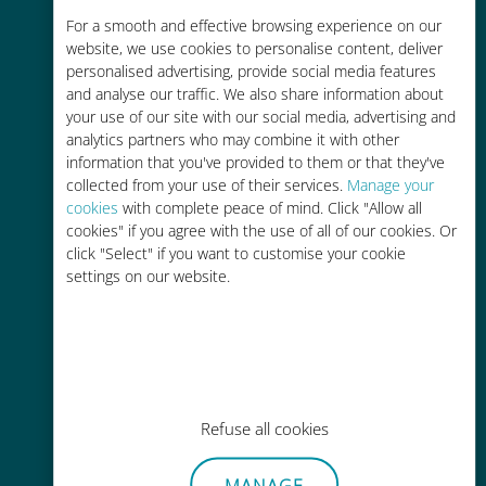
Rentable
For a smooth and effective browsing experience on our
website, we use cookies to personalise content, deliver
Hasta un 90% más barato que los
personalised advertising, provide social media features
costes de itinerancia con su
and analyse our traffic. We also share information about
operador actual
your use of our site with our social media, advertising and
analytics partners who may combine it with other
information that you've provided to them or that they've
collected from your use of their services.
Manage your
cookies
with complete peace of mind. Click "Allow all
cookies" if you agree with the use of all of our cookies. Or
click "Select" if you want to customise your cookie
Fácil recarga
settings on our website.
En cualquier lugar a través de la
aplicación Ubigi, incluso sin Wi-Fi o
datos restantes.
Refuse all cookies
MANAGE