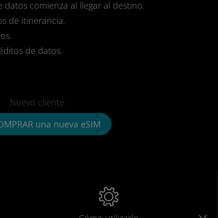
e datos comienza al llegar al destino.
s de itinerancia.
os.
réditos de datos.
Nuevo cliente:
OMPRAR una nueva eSIM