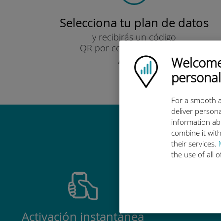
Selecciona tu plan de datos
y recibirás un código
QR por correo electrónico.
¡Rápido!
Welcome!
Ubigi logo
personal
For a smooth a
deliver persona
information ab
Por qué es
combine it with
their services.
the use of all 
Activación instantánea