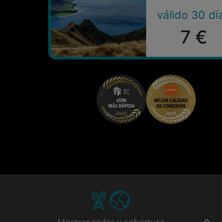
válido 30 dí
7 €