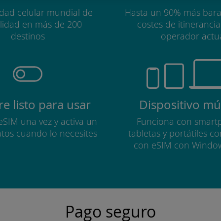
idad celular mundial de
Hasta un 90% más bara
alidad en más de 200
costes de itineranci
destinos
operador actu
e listo para usar
Dispositivo múl
 eSIM una vez y activa un
Funciona con smart
atos cuando lo necesites
tabletas y portátiles c
con eSIM con Windo
Pago seguro