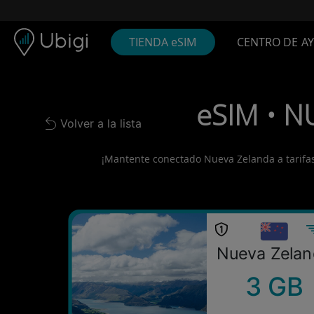
Skip to content
Contenido
Barra de navegación
Pie de página
TIENDA eSIM
CENTRO DE A
eSIM • N
Volver a la lista
Back to list
¡Mantente conectado Nueva Zelanda a tarifas l
Nueva Zelan
3 GB