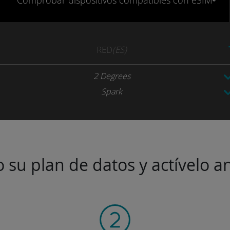
Comprobar
dispositivos compatibles
con eSIM
RED
(ES)
2 Degrees
Spark
 su plan de datos y actívelo an