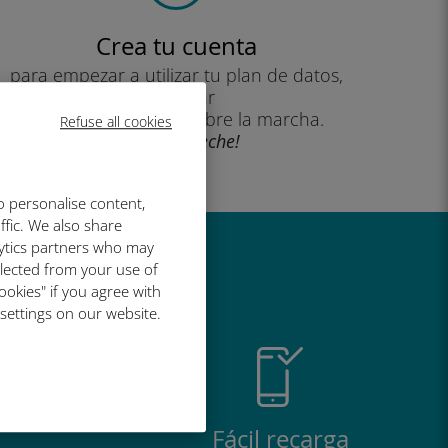
Crea tu cuenta
para empezar a utilizar tu plan de datos,
consultar
tu saldo y recargar sobre la marcha.
Refuse all cookies
¡Que aproveche!
o personalise content,
ffic. We also share
lytics partners who may
al de Ubigi
llected from your use of
ookies" if you agree with
 settings on our website.
Fácil recarga