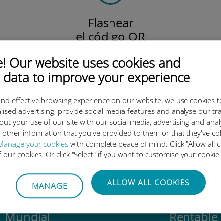
Flashear
el código QR
para activar el plan de datos
 Our website uses cookies and
e instalar la Ubigi eSIM.
¡Simple!
 data to improve your experience
nd effective browsing experience on our website, we use cookies t
lised advertising, provide social media features and analyse our tra
out your use of our site with our social media, advertising and ana
 tan buena la eSIM internacion
 other information that you've provided to them or that they've co
Manage your cookies
with complete peace of mind. Click "Allow all c
of our cookies. Or click "Select" if you want to customise your cookie
ALLOW ALL COOKIES
MANAGE
Mundial
Rentable