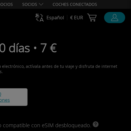
OCIOS
SOCIOS
COCHES CONECTADOS
Cart Ubigi
Español
€ EUR
 días • 7 €
lectrónico, actívala antes de tu viaje y disfruta de internet
s.
0
iones
ivo compatible con eSIM desbloqueado.