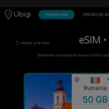
Skip to content
Contenido
Barra de navegación
Pie de página
TIENDA eSIM
CENTRO DE A
eSIM •
Volver a la lista
Back to list
¡Mantente conectado Rumania a tarifas locale
Rumania
50 GB