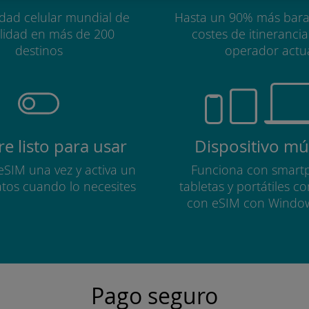
idad celular mundial de
Hasta un 90% más bara
alidad en más de 200
costes de itineranci
destinos
operador actu
e listo para usar
Dispositivo múl
 eSIM una vez y activa un
Funciona con smart
atos cuando lo necesites
tabletas y portátiles c
con eSIM con Windo
Pago seguro