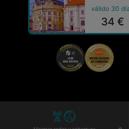
válido 30 dí
34 €