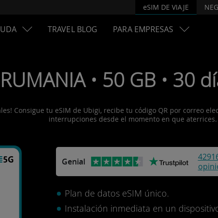
eSIM DE VIAJE
NEG
YUDA
TRAVEL BLOG
PARA EMPRESAS
 RUMANIA • 50 GB • 30 dí
s! Consigue tu eSIM de Ubigi, recibe tu código QR por correo electr
interrupciones desde el momento en que aterrices.
4291
Genial
opin
Plan de datos eSIM único.
Instalación inmediata en un disposit