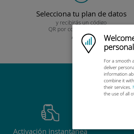
Selecciona tu plan de datos
y recibirás un código
QR por correo electrónico.
¡Rápido!
Welcome!
Ubigi logo
personal
For a smooth a
deliver persona
information ab
Por qué es
combine it with
their services.
the use of all 
Activación instantánea