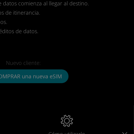
e datos comienza al llegar al destino.
s de itinerancia.
os.
réditos de datos.
Nuevo cliente:
OMPRAR una nueva eSIM