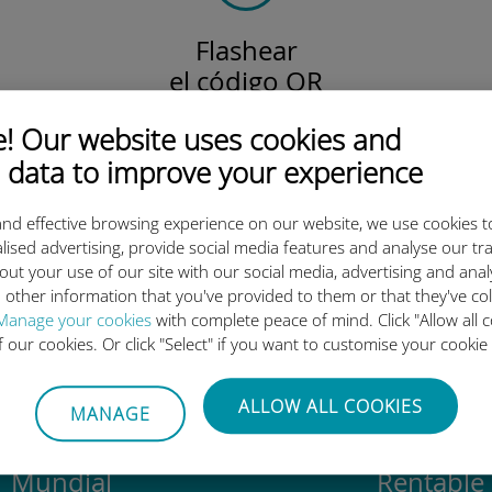
Flashear
el código QR
para activar el plan de datos
 Our website uses cookies and
e instalar la Ubigi eSIM.
¡Simple!
 data to improve your experience
nd effective browsing experience on our website, we use cookies t
lised advertising, provide social media features and analyse our tra
out your use of our site with our social media, advertising and ana
 tan buena la eSIM internacion
 other information that you've provided to them or that they've co
Manage your cookies
with complete peace of mind. Click "Allow all c
of our cookies. Or click "Select" if you want to customise your cookie
ALLOW ALL COOKIES
MANAGE
Mundial
Rentable