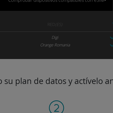
Comprobar
dispositivos compatibles
con eSIM
RED
(ES)
Digi
Orange Romania
 su plan de datos y actívelo an