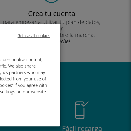
Crea tu cuenta
para empezar a utilizar tu plan de datos,
consultar
tu saldo y recargar sobre la marcha.
Refuse all cookies
¡Que aproveche!
o personalise content,
ffic. We also share
lytics partners who may
al de Ubigi
llected from your use of
ookies" if you agree with
 settings on our website.
Fácil recarga