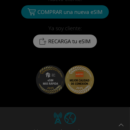
COMPRAR una nueva eSIM
Ya soy cliente:
RECARGA tu eSIM