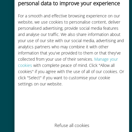
personal data to improve your experience
For a smooth and effective browsing experience on our
Rentable
website, we use cookies to personalise content, deliver
personalised advertising, provide social media features
Hasta un 90% más barato que los
and analyse our traffic. We also share information about
costes de itinerancia con su
your use of our site with our social media, advertising and
operador actual
analytics partners who may combine it with other
information that you've provided to them or that they've
collected from your use of their services.
Manage your
cookies
with complete peace of mind. Click "Allow all
cookies" if you agree with the use of all of our cookies. Or
click "Select" if you want to customise your cookie
settings on our website.
Fácil recarga
En cualquier lugar a través de la
aplicación Ubigi, incluso sin Wi-Fi o
datos restantes.
Refuse all cookies