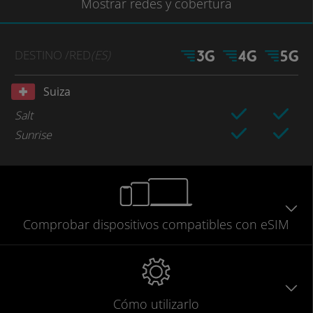
Mostrar
redes
y cobertura
DESTINO
/RED
(ES)
Suiza
Salt
Sunrise
Comprobar
dispositivos compatibles
con eSIM
Cómo utilizarlo