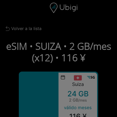
Skip to content
Contenido
Barra de navegación
Pie de página
Volver a la lista
Back to list
eSIM • SUIZA • 2 GB/mes
(x12) • 116 ¥
Suiza
24 GB
2 GB
/mes
válido meses
116 ¥