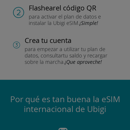
Flashear
el código QR
para activar el plan de datos
e
instalar la Ubigi eSIM.
¡Simple!
Crea tu cuenta
para empezar a utilizar tu plan de
datos, consultar
tu saldo y recargar
sobre la marcha.
¡Que aproveche!
Por qué es tan buena la eSIM
internacional de Ubigi