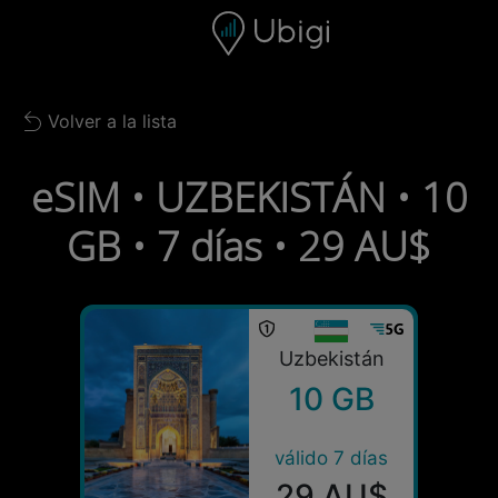
Skip to content
Contenido
Barra de navegación
Pie de página
Volver a la lista
Back to list
eSIM • UZBEKISTÁN • 10
GB • 7 días • 29 AU$
Uzbekistán
10 GB
válido 7 días
29 AU$