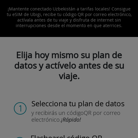
¡Mantente conectado Uzbekistán a tarifas locales! Consigue
tu eSIM de Ubigi, recibe tu código QR por correo electrónico,
actívala antes de tu viaje y disfruta de internet sin
interrupciones desde el momento en que aterrices.
Elija hoy mismo su plan de
datos y actívelo antes de su
viaje.
Selecciona tu plan de datos
y recibirás un código
QR por correo
electrónico.
¡Rápido!
Flashear
el código QR