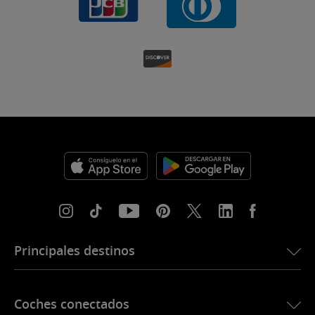
Principales destinos
eSIM para Estados Unidos
Coches conectados
eSIM para Europa