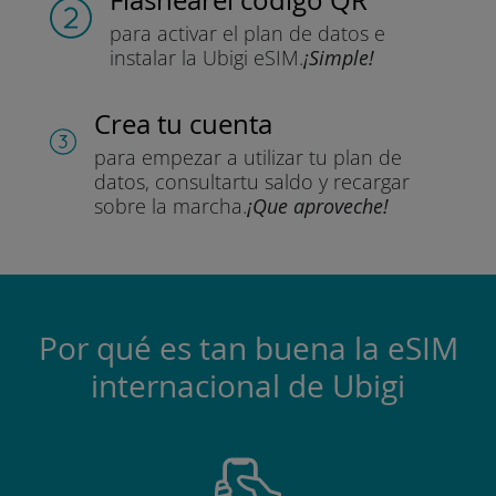
para activar el plan de datos
e
instalar la Ubigi eSIM.
¡Simple!
Crea tu cuenta
para empezar a utilizar tu plan de
datos, consultar
tu saldo y recargar
sobre la marcha.
¡Que aproveche!
Por qué es tan buena la eSIM
internacional de Ubigi