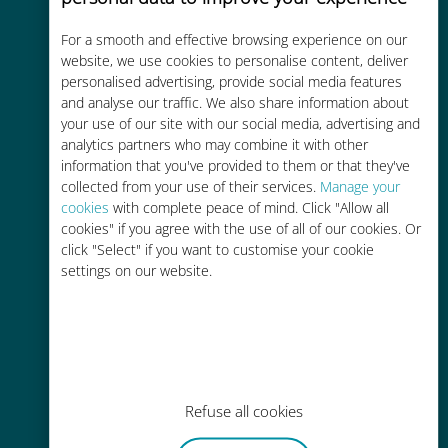
For a smooth and effective browsing experience on our
Rentable
website, we use cookies to personalise content, deliver
personalised advertising, provide social media features
Hasta un 90% más barato que los
and analyse our traffic. We also share information about
costes de itinerancia con su
your use of our site with our social media, advertising and
operador actual
analytics partners who may combine it with other
information that you've provided to them or that they've
collected from your use of their services.
Manage your
cookies
with complete peace of mind. Click "Allow all
cookies" if you agree with the use of all of our cookies. Or
click "Select" if you want to customise your cookie
Fácil recarga
settings on our website.
En cualquier lugar a través de la
aplicación Ubigi, incluso sin Wi-Fi o
datos restantes.
Refuse all cookies