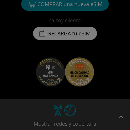
COMPRAR una nueva eSIM
Ya soy cliente:
RECARGA tu eSIM
Mostrar
redes
y cobertura