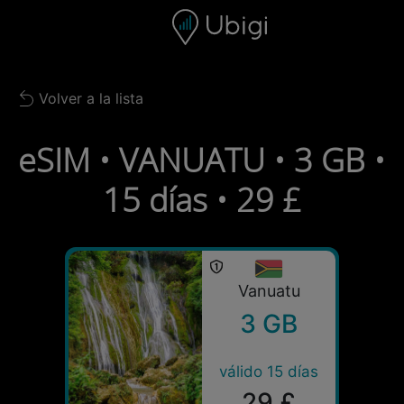
Skip to content
Contenido
Barra de navegación
Pie de página
Volver a la lista
Back to list
eSIM • VANUATU • 3 GB •
15 días • 29 £
Vanuatu
3 GB
válido 15 días
29 £