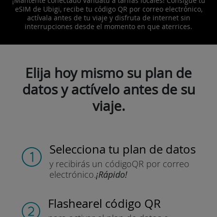
¡Mantente conectado Vanuatu a tarifas locales! Consigue tu
eSIM de Ubigi, recibe tu código QR por correo electrónico,
actívala antes de tu viaje y disfruta de internet sin
interrupciones desde el momento en que aterrices.
Elija hoy mismo su plan de
datos y actívelo antes de su
viaje.
Selecciona tu plan de datos
y recibirás un código
QR por correo
electrónico.
¡Rápido!
Flashear
el código QR