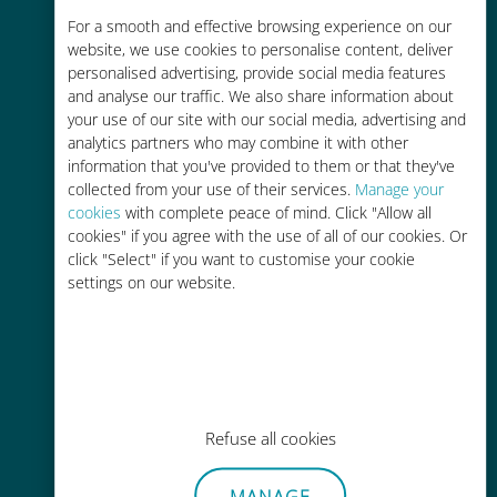
Rentable
For a smooth and effective browsing experience on our
website, we use cookies to personalise content, deliver
Hasta un 90% más barato que los
personalised advertising, provide social media features
costes de itinerancia con su
and analyse our traffic. We also share information about
operador actual
your use of our site with our social media, advertising and
analytics partners who may combine it with other
information that you've provided to them or that they've
collected from your use of their services.
Manage your
cookies
with complete peace of mind. Click "Allow all
cookies" if you agree with the use of all of our cookies. Or
click "Select" if you want to customise your cookie
Fácil recarga
settings on our website.
En cualquier lugar a través de la
aplicación Ubigi, incluso sin Wi-Fi o
datos restantes.
Refuse all cookies
MANAGE