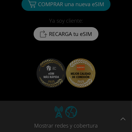
COMPRAR una nueva eSIM
Ya soy cliente:
RECARGA tu eSIM
Mostrar
redes
y cobertura