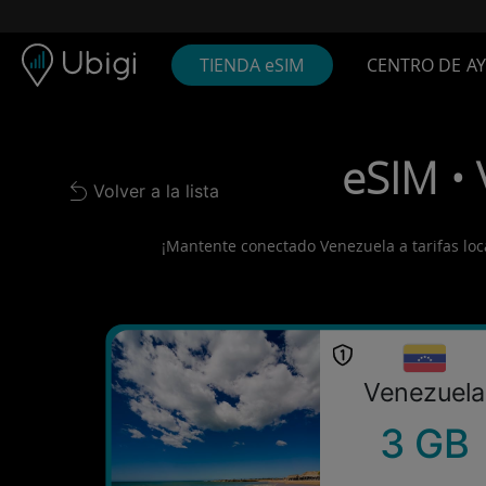
Skip to content
Contenido
Barra de navegación
Pie de página
TIENDA eSIM
CENTRO DE A
eSIM • 
Volver a la lista
Back to list
¡Mantente conectado Venezuela a tarifas local
Venezuela
3 GB