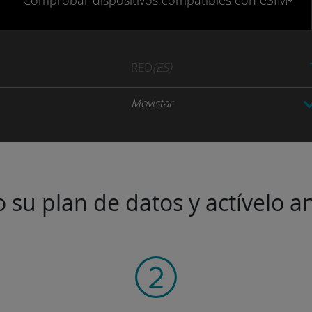
Comprobar
dispositivos compatibles
con eSIM
RED
(ES)
Movistar
 su plan de datos y actívelo an