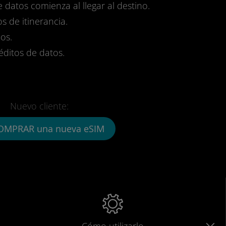
e datos comienza al llegar al destino.
s de itinerancia.
os.
réditos de datos.
Nuevo cliente:
OMPRAR una nueva eSIM