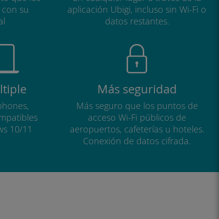
a con su
aplicación Ubigi, incluso sin Wi-Fi o
al
datos restantes.
tiple
Más seguridad
phones,
Más seguro que los puntos de
ompatibles
acceso Wi-Fi públicos de
ws 10/11
aeropuertos, cafeterías u hoteles.
Conexión de datos cifrada.