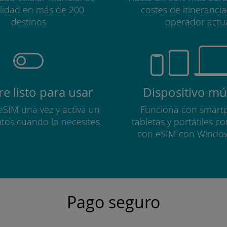
alidad en más de 200
costes de itineranci
destinos
operador actu
e listo para usar
Dispositivo múl
 eSIM una vez y activa un
Funciona con smart
atos cuando lo necesites
tabletas y portátiles c
con eSIM con Windo
Pago seguro