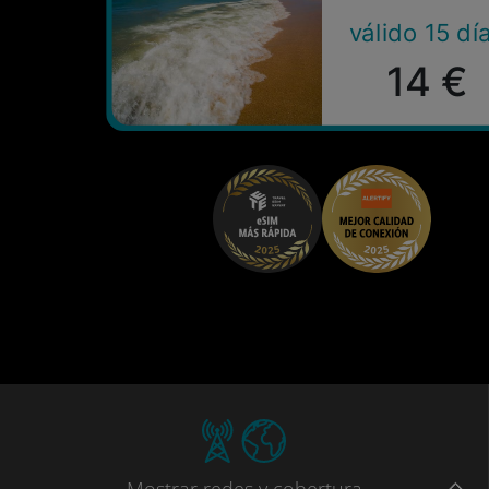
válido 15 dí
14 €