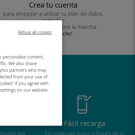
Crea tu cuenta
para empezar a utilizar tu plan de datos,
consultar
tu saldo y recargar sobre la marcha.
Refuse all cookies
¡Que aproveche!
o personalise content,
ffic. We also share
lytics partners who may
al de Ubigi
llected from your use of
ookies" if you agree with
 settings on our website.
Fácil recarga
to que los
En cualquier lugar a través de la