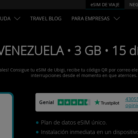
eSIM DE VIAJE
NEG
YUDA
TRAVEL BLOG
PARA EMPRESAS
VENEZUELA • 3 GB • 15 dí
es! Consigue tu eSIM de Ubigi, recibe tu código QR por correo elect
interrupciones desde el momento en que aterrices.
4305
Genial
opin
Plan de datos eSIM único.
Instalación inmediata en un disposit