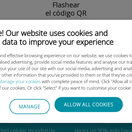
Flashear
el código QR
para activar el plan de datos
e instalar la Ubigi eSIM.
 Our website uses cookies and
¡Simple!
 data to improve your experience
nd effective browsing experience on our website, we use cookies t
lised advertising, provide social media features and analyse our tra
out your use of our site with our social media, advertising and ana
 tan buena la eSIM internacion
 other information that you've provided to them or that they've co
Manage your cookies
with complete peace of mind. Click "Allow all c
of our cookies. Or click "Select" if you want to customise your cookie
ALLOW ALL COOKIES
MANAGE
Mundial
Rentable
idad celular mundial de
Hasta un 90% más bara