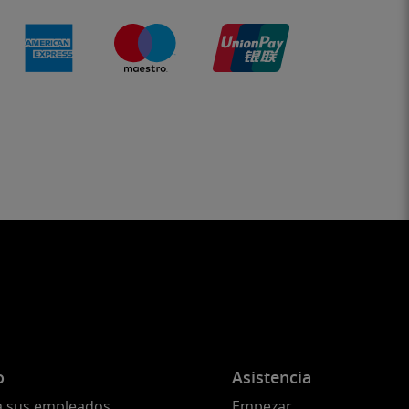
o
Asistencia
a sus empleados
Empezar