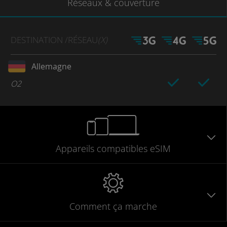
Réseaux
& couverture
DESTINATION
/RÉSEAU
(X)
Allemagne
O2
Appareils
compatibles
eSIM
Comment ça marche