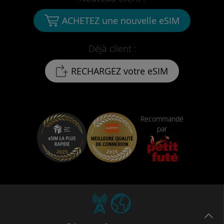
ACHETEZ une nouvelle eSIM
Déjà client :
RECHARGEZ votre eSIM
Recommandé
par