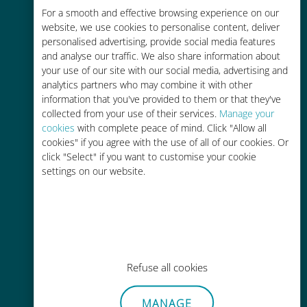
Économique
For a smooth and effective browsing experience on our
website, we use cookies to personalise content, deliver
Jusqu'à 90 % moins cher que les
personalised advertising, provide social media features
frais d'itinérance avec votre
and analyse our traffic. We also share information about
opérateur habituel
your use of our site with our social media, advertising and
analytics partners who may combine it with other
information that you've provided to them or that they've
collected from your use of their services.
Manage your
cookies
with complete peace of mind. Click "Allow all
cookies" if you agree with the use of all of our cookies. Or
Recharge facile
click "Select" if you want to customise your cookie
settings on our website.
Partout via l'app Ubigi, même sans
Wi-Fi ou data sur votre compte
Refuse all cookies
Sans effort
MANAGE