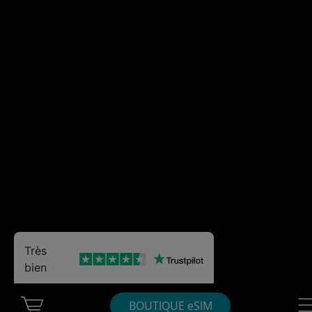
Très
bien
Cart Ubigi
Nav
BOUTIQUE eSIM