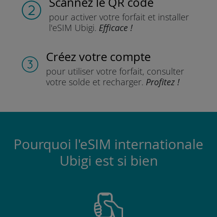
Scannez
le QR code
pour activer votre forfait
et installer
l'eSIM Ubigi.
Efficace !
Créez votre compte
pour utiliser votre forfait,
consulter
votre solde et recharger.
Profitez !
Pourquoi l'eSIM internationale
Ubigi est si bien