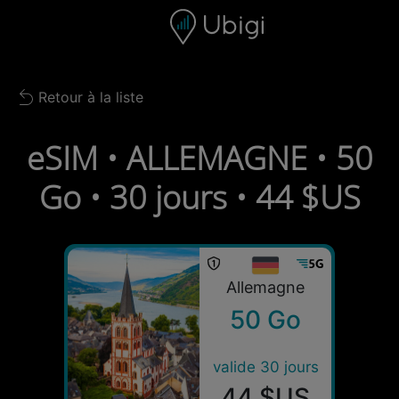
Skip to content
Contenu
Barre de navigation
Bas de page
Retour à la liste
Back to list
eSIM • ALLEMAGNE • 50
Go • 30 jours • 44 $US
Allemagne
50 Go
valide 30 jours
44 $US