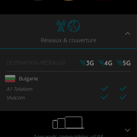
Réseaux
& couverture
DESTINATION
/RÉSEAU
(X)
Bulgarie
A1 Telekom
Vivacom
Appareils
compatibles
eSIM