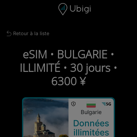
Skip to content
Contenu
Barre de navigation
Bas de page
Retour à la liste
Back to list
eSIM • BULGARIE •
ILLIMITÉ • 30 jours •
6300 ¥
Bulgarie
Données
illimitées