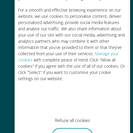
Économique
For a smooth and effective browsing experience on our
website, we use cookies to personalise content, deliver
Jusqu'à 90 % moins cher que les
personalised advertising, provide social media features
frais d'itinérance avec votre
and analyse our traffic. We also share information about
your use of our site with our social media, advertising and
opérateur habituel
analytics partners who may combine it with other
information that you've provided to them or that they've
collected from your use of their services.
Manage your
cookies
with complete peace of mind. Click "Allow all
cookies" if you agree with the use of all of our cookies. Or
click "Select" if you want to customise your cookie
Recharge facile
settings on our website.
Partout via l'app Ubigi, même sans
Wi-Fi ou data sur votre compte
Refuse all cookies