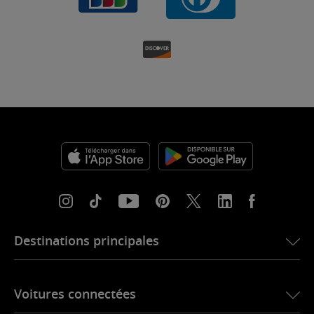
Destinations principales
eSIM pour les États-Unis
Voitures connectées
eSIM pour l’Europe