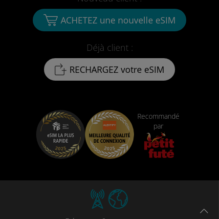
ACHETEZ une nouvelle eSIM
Déjà client :
RECHARGEZ votre eSIM
Recommandé
par