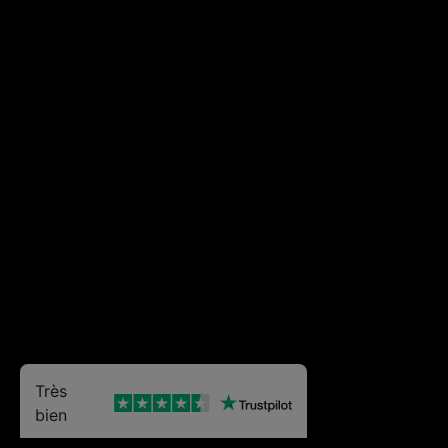
Très
bien