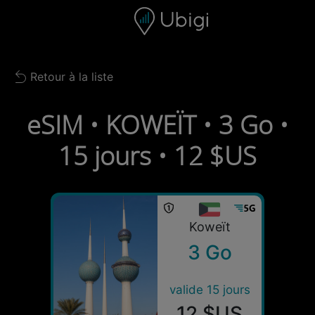
Skip to content
Contenu
Barre de navigation
Bas de page
Retour à la liste
Back to list
eSIM • KOWEÏT • 3 Go •
15 jours • 12 $US
Koweït
3 Go
valide 15 jours
12 $US