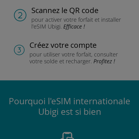
Scannez
le QR code
pour activer votre forfait
et installer
l'eSIM Ubigi.
Efficace !
Créez votre compte
pour utiliser votre forfait,
consulter
votre solde et recharger.
Profitez !
Pourquoi l'eSIM internationale
Ubigi est si bien