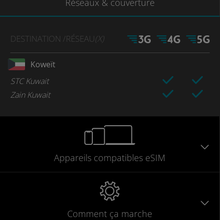
Réseaux
& couverture
DESTINATION
/RÉSEAU
(X)
Koweït
STC Kuwait
Zain Kuwait
Appareils
compatibles
eSIM
Comment ça marche