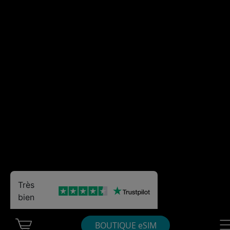
Très
bien
Cart Ubigi
Nav
BOUTIQUE eSIM