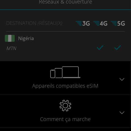
Réseaux
& couverture
DESTINATION
/RÉSEAU
(X)
Nigéria
MTN
Appareils
compatibles
eSIM
Comment ça marche