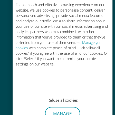
Économique
For a smooth and effective browsing experience on our
website, we use cookies to personalise content, deliver
Jusqu'à 90 % moins cher que les
personalised advertising, provide social media features
frais d'itinérance avec votre
and analyse our traffic. We also share information about
opérateur habituel
your use of our site with our social media, advertising and
analytics partners who may combine it with other
information that you've provided to them or that they've
collected from your use of their services.
Manage your
cookies
with complete peace of mind. Click "Allow all
cookies" if you agree with the use of all of our cookies. Or
Recharge facile
click "Select" if you want to customise your cookie
settings on our website.
Partout via l'app Ubigi, même sans
Wi-Fi ou data sur votre compte
Refuse all cookies
Sans effort
MANAGE