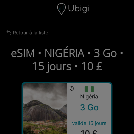
Skip to content
Contenu
Barre de navigation
Bas de page
Retour à la liste
Back to list
eSIM • NIGÉRIA • 3 Go •
15 jours • 10 £
Nigéria
3 Go
valide 15 jours
10 £