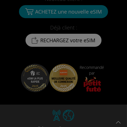
ACHETEZ une nouvelle eSIM
Déjà client :
RECHARGEZ votre eSIM
Recommandé
par