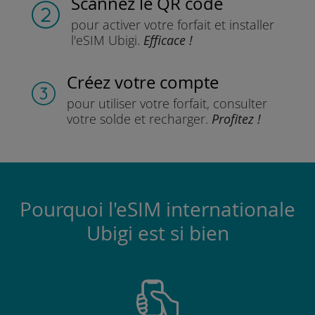
Scannez
le QR code
pour activer votre forfait
et installer
l'eSIM Ubigi.
Efficace !
Créez votre compte
pour utiliser votre forfait,
consulter
votre solde et recharger.
Profitez !
Pourquoi l'eSIM internationale
Ubigi est si bien